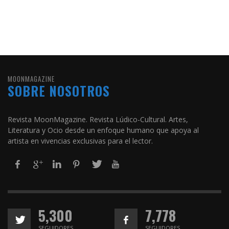
MOONMAGAZINE
SOBRE NOSOTROS
Revista MoonMagazine. Revista Lúdico-Cultural. Artes,
Literatura y Ocio desde un enfoque humano que apoya al
artista en vivencias exclusivas para el lector.
5,300
7,778
SEGUIDORES
SEGUIDORES