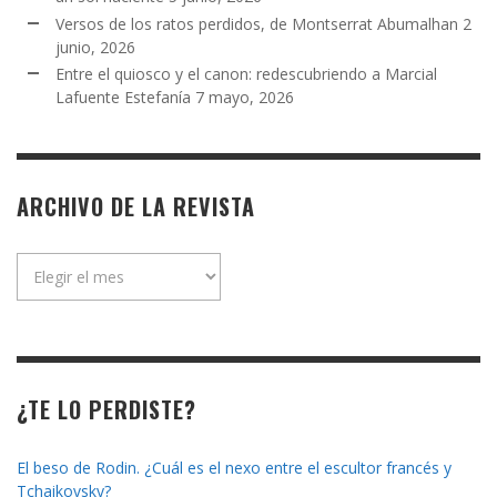
Versos de los ratos perdidos, de Montserrat Abumalhan
2
junio, 2026
Entre el quiosco y el canon: redescubriendo a Marcial
Lafuente Estefanía
7 mayo, 2026
ARCHIVO DE LA REVISTA
Archivo
de
la
revista
¿TE LO PERDISTE?
El beso de Rodin. ¿Cuál es el nexo entre el escultor francés y
Tchaikovsky?