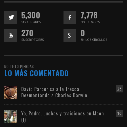
5,300
7,778
SEGUIDORES
SEGUIDORES
270
0
SUSCRIPTORES
EN LOS CÍRCULOS
NO TE LO PIERDAS
LO MÁS COMENTADO
David Parcerisa a la fresca.
25
Desmontando a Charles Darwin
Yo, Pedro. Luchas y traiciones en Moon
16
(I)