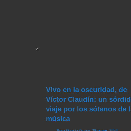
Vivo en la oscuridad, de
Víctor Claudín: un sórdi
viaje por los sótanos de l
música
Rosa García Gasco
,
29 enero, 2026