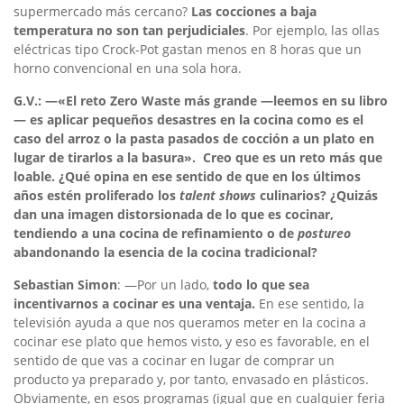
supermercado más cercano?
Las cocciones a baja
temperatura no son tan perjudiciales
. Por ejemplo, las ollas
eléctricas tipo Crock-Pot gastan menos en 8 horas que un
horno convencional en una sola hora.
G.V.: —«
El reto Zero Waste más grande —leemos en su libro
— es aplicar pequeños desastres en la cocina como es el
caso del arroz o la pasta pasados de cocción a un plato en
lugar de tirarlos a la basura
».
Creo que es un reto más que
loable. ¿Qué opina en ese sentido de que en los últimos
años estén proliferado los
talent shows
culinarios? ¿Quizás
dan una imagen distorsionada de lo que es cocinar,
tendiendo a una cocina de refinamiento o de
postureo
abandonando la esencia de la cocina tradicional?
Sebastian Simon
: —Por un lado,
todo lo que sea
incentivarnos a cocinar es una ventaja.
En ese sentido, la
televisión ayuda a que nos queramos meter en la cocina a
cocinar ese plato que hemos visto, y eso es favorable, en el
sentido de que vas a cocinar en lugar de comprar un
producto ya preparado y, por tanto, envasado en plásticos.
Obviamente, en esos programas (igual que en cualquier feria