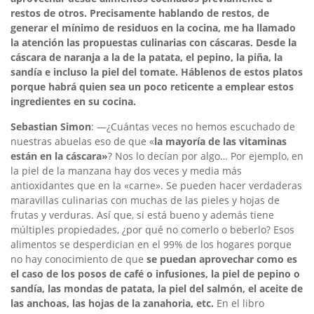
restos de otros. Precisamente hablando de restos, de
generar el mínimo de residuos en la cocina, me ha llamado
la atención las propuestas culinarias con cáscaras. Desde la
cáscara de naranja a la de la patata, el pepino, la piña, la
sandía e incluso la piel del tomate. Háblenos de estos platos
porque habrá quien sea un poco reticente a emplear estos
ingredientes en su cocina.
Sebastian Simon
: —¿Cuántas veces no hemos escuchado de
nuestras abuelas eso de que «
la mayoría de las vitaminas
están en la cáscara»
? Nos lo decían por algo… Por ejemplo, en
la piel de la manzana hay dos veces y media más
antioxidantes que en la «carne». Se pueden hacer verdaderas
maravillas culinarias con muchas de las pieles y hojas de
frutas y verduras. Así que, si está bueno y además tiene
múltiples propiedades, ¿por qué no comerlo o beberlo? Esos
alimentos se desperdician en el 99% de los hogares porque
no hay conocimiento de que
se puedan aprovechar como es
el caso de los posos de café o infusiones, la piel de pepino o
sandía, las mondas de patata, la piel del salmón, el aceite de
las anchoas, las hojas de la zanahoria, etc.
En el libro