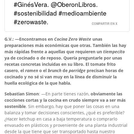
#GinésVera. @OberonLibros.
#sostenibilidad #medioambiente
#zerowaste.
COMPARTIR EN X
G.V.: —Encontramos en
Cocina Zero Waste
unas
preparaciones más económicas que otras. También las hay
más rápidas frente a aquellas que requieren un
tiempecito
ya de cocinado o de reposo. Quería preguntarle por unas
recetas concretas incluidas en su libro. El tomate frito
casero, el
ramen
o el
brunch
de
porridge
precisan horas de
cocinado y no sé si van muy en la línea de disminuir la
huella ecológica de la que habla.
Sebastian Simon
: —En parte tienes razón,
obviamente las
cocciones cortas y la cocina en crudo siempre va a ser más
sostenible
. Sin embargo, hay que poner las cosas en una
balanza y tomar decisiones conscientes, ¿qué es preferible?
¿Hacer ketchup en casa a baja temperatura o comprarlo
envasado en plásticos y proveniente de una planta industrial
desde la que tiene que ser transportado hasta nuestro