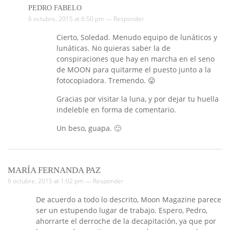
PEDRO FABELO
6 octubre, 2015 at 6:50 pm —
Responder
Cierto, Soledad. Menudo equipo de lunáticos y
lunáticas. No quieras saber la de
conspiraciones que hay en marcha en el seno
de MOON para quitarme el puesto junto a la
fotocopiadora. Tremendo. 😛
Gracias por visitar la luna, y por dejar tu huella
indeleble en forma de comentario.
Un beso, guapa. 🙂
MARÍA FERNANDA PAZ
6 octubre, 2015 at 1:02 pm —
Responder
De acuerdo a todo lo descrito, Moon Magazine parece
ser un estupendo lugar de trabajo. Espero, Pedro,
ahorrarte el derroche de la decapitación, ya que por