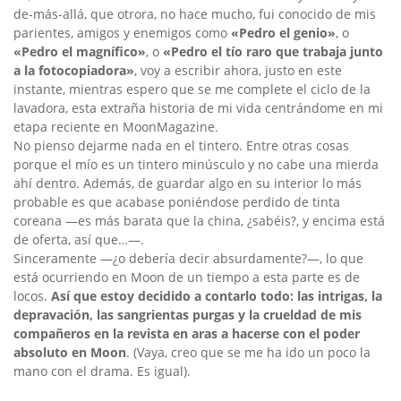
de-más-allá, que otrora, no hace mucho, fui conocido de mis
parientes, amigos y enemigos como
«Pedro el genio»
, o
«Pedro el magnífico»
, o
«Pedro el tío raro que trabaja junto
a la fotocopiadora»
, voy a escribir ahora, justo en este
instante, mientras espero que se me complete el ciclo de la
lavadora, esta extraña historia de mi vida centrándome en mi
etapa reciente en MoonMagazine.
No pienso dejarme nada en el tintero. Entre otras cosas
porque el mío es un tintero minúsculo y no cabe una mierda
ahí dentro. Además, de guardar algo en su interior lo más
probable es que acabase poniéndose perdido de tinta
coreana —es más barata que la china, ¿sabéis?, y encima está
de oferta, así que…—.
Sinceramente —¿o debería decir absurdamente?—, lo que
está ocurriendo en Moon de un tiempo a esta parte es de
locos.
Así que estoy decidido a contarlo todo: las intrigas, la
depravación, las sangrientas purgas y la crueldad de mis
compañeros en la revista en aras a hacerse con el poder
absoluto en Moon
. (Vaya, creo que se me ha ido un poco la
mano con el drama. Es igual).