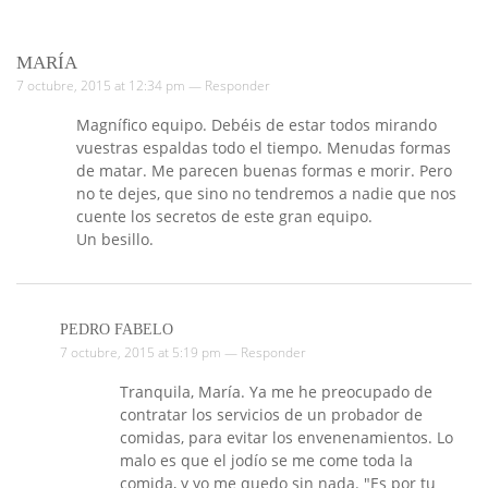
MARÍA
7 octubre, 2015 at 12:34 pm —
Responder
Magnífico equipo. Debéis de estar todos mirando
vuestras espaldas todo el tiempo. Menudas formas
de matar. Me parecen buenas formas e morir. Pero
no te dejes, que sino no tendremos a nadie que nos
cuente los secretos de este gran equipo.
Un besillo.
PEDRO FABELO
7 octubre, 2015 at 5:19 pm —
Responder
Tranquila, María. Ya me he preocupado de
contratar los servicios de un probador de
comidas, para evitar los envenenamientos. Lo
malo es que el jodío se me come toda la
comida, y yo me quedo sin nada. "Es por tu