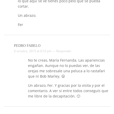
lo que aquí se ve tienes poco pelo que se pueda
cortar.
Un abrazo.
Fer
PEDRO FABELO
6 octubre, 2015 at 6:53 pm —
Responder
No te creas, María Fernanda. Las apariencias
engañan. Aunque no lo puedas ver, de las
orejas me sobresale una peluca a lo rastafari
que ni Bob Marley. 😛
Un abrazo, Fer. Y gracias por la visita y por el
comentario. A ver si entre todos conseguís que
me libre de la decapitación. 🙂