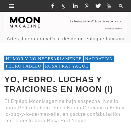
Artes, Literatura y Ocio desde un enfoque humano
HUMOR Y NO NECESARIAMENTE
NARRATIVA
PEDRO FABELO
ROSA PRAT YAQUE
YO, PEDRO. LUCHAS Y
TRAICIONES EN MOON (I)
El Equipo MoonMagazine bajo sospecha. Nos lo
narra Pedro Fabelo Druso Nerón Germánico Esto-y-
lo-otro-y-lo-de-más-allá, en oscura confabulación
con la ilustradora Rosa Prat Yaque.