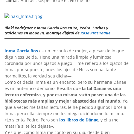
“alma”.
Aun así, sospecho de él. No me fío.
Iñaki Rodríguez e Inma García Ros en Yo, Pedro. Luchas y
traiciones en Moon (I). Montaje digital de
Rosa Prat Yaque
Inma García Ros
es un encanto de mujer, a pesar de lo que
diga Ness Belda. Tiene una mirada limpia y luminosa
coronada por unos ojazos a juego —me refiero a los ojazos de
Inma, por supuesto, pues los ojos de Ness son bastante
normalitos, la verdad sea dicha—.
Como os decía, Inma es un encanto, pero su hermana Dánae
es un auténtico demonio. Resulta que
la tal Dánae es una
lectora enfermiza, y por esa misma razón posee una de las
bibliotecas más amplias y mejor abastecidas del mundo.
Yo,
que a veces me faltan lecturas, le he pedido algunos libros a
Inma, pero ella siempre me los niega diciéndome lo mismo:
«Lo siento, Pedro. Pero son
los libros de Dánae
, y ella me
mataría si te los dejase».
Y es que, como Inma me contó en su día, desde bien