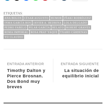
ETIQUETAS:
ANA BOLOX
CÉSAR AUGUSTO
HUMOR
IÑAKI RODRÍGUEZ
INMA GARCÍA ROS
JAVIER A. BEDRINA
LOLA DELGADO
PEDRO FABELO
PILAR GARCÍA
RELATO
ROBERT GRAVES
ROMA IMPERIAL
ROSA PRAT YAQUE
TXARO CÁRDENAS
YO CLAUDIO
ENTRADA ANTERIOR
ENTRADA SIGUIENTE
Timothy Dalton y
La situación de
Pierce Brosnan.
equilibrio inicial
Dos Bond muy
breves