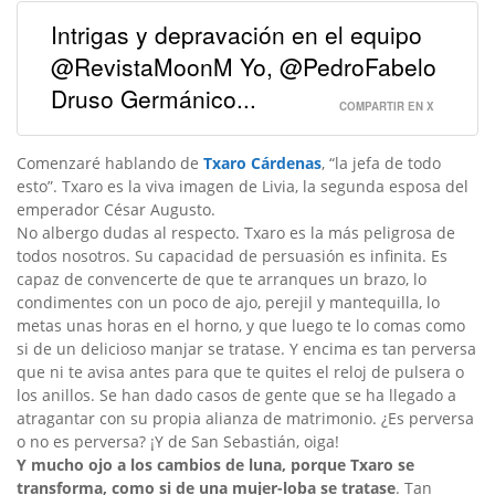
Intrigas y depravación en el equipo
@RevistaMoonM Yo, @PedroFabelo
Druso Germánico...
COMPARTIR EN X
Comenzaré hablando de
Txaro Cárdenas
, “la jefa de todo
esto”. Txaro es la viva imagen de Livia, la segunda esposa del
emperador César Augusto.
No albergo dudas al respecto. Txaro es la más peligrosa de
todos nosotros. Su capacidad de persuasión es infinita. Es
capaz de convencerte de que te arranques un brazo, lo
condimentes con un poco de ajo, perejil y mantequilla, lo
metas unas horas en el horno, y que luego te lo comas como
si de un delicioso manjar se tratase. Y encima es tan perversa
que ni te avisa antes para que te quites el reloj de pulsera o
los anillos. Se han dado casos de gente que se ha llegado a
atragantar con su propia alianza de matrimonio. ¿Es perversa
o no es perversa? ¡Y de San Sebastián, oiga!
Y mucho ojo a los cambios de luna, porque Txaro se
transforma, como si de una mujer-loba se tratase
. Tan