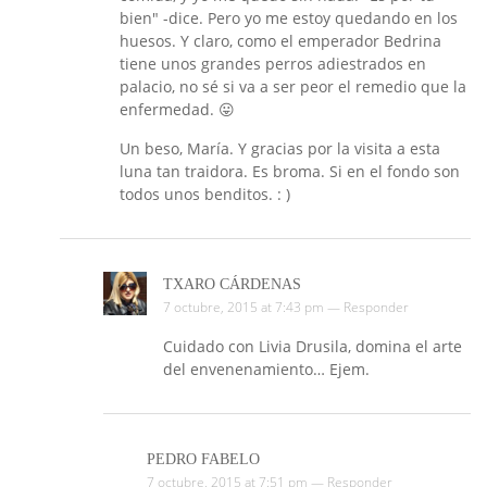
bien" -dice. Pero yo me estoy quedando en los
huesos. Y claro, como el emperador Bedrina
tiene unos grandes perros adiestrados en
palacio, no sé si va a ser peor el remedio que la
enfermedad. 😛
Un beso, María. Y gracias por la visita a esta
luna tan traidora. Es broma. Si en el fondo son
todos unos benditos. : )
TXARO CÁRDENAS
7 octubre, 2015 at 7:43 pm —
Responder
Cuidado con Livia Drusila, domina el arte
del envenenamiento… Ejem.
PEDRO FABELO
7 octubre, 2015 at 7:51 pm —
Responder