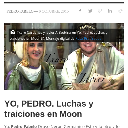
—
6 OCTUBRE, 2015
PEDRO FABELO
Txaro Cárdenas y Javier A Bedrina en Yo, Pedro. Luchas y
traiciones en Moon (I). Montaje digital de
Rosa Prat Yaque
YO, PEDRO. Luchas y
traiciones en Moon
Yo,
Pedro Fabelo
Druso Nerón Germánico Esto-y-lo-otro-y-lo-