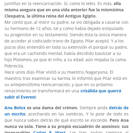
juntillas en la reencarnación. Sí, como lo leéis. Es más,
ella
misma asegura que en una vida anterior fue la mismísima
Cleopatra, la última reina del Antiguo Egipto.
Me contó que, al morir su padre, se vio obligada a casarse con
su hermano de 12 años, tal y como había dejado estipulado
su progenitor en su testamento. Siendo ésta la única manera
de acceder al codiciado trono de Egipto, Pilar aceptó. Y a los
pocos días entendió en toda su extensión el porqué su padre,
que era un cachondo mental, había decidido bautizar a su
hijo Ptolomeo, ya que el niño, a su edad, aún mojaba la cama.
Pobrecita.
Hace unos días Pilar visitó a su maestro, Nagaryuna. El
maestro, tras examinar su karma, le informó que Pilar está en
su antepenúltima reencarnación, y que en su próximo
renacimiento se transformará en una
crisálida que querrá
subir el Everest
.
Ana Bolox
es una dama del crimen.
Siempre anda
detrás de
un escrito
, acechando en las sombras. Y lo peor de todo es
que nunca sabes detrás de qué escrito se esconde.
Pero Ana
nunca va sola. Tiene a su propio escuadrón de asesinos: sus
inseparables
Carter & West
. Los tres andan siempre al