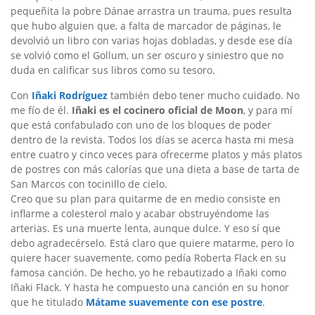
pequeñita la pobre Dánae arrastra un trauma, pues resulta
que hubo alguien que, a falta de marcador de páginas, le
devolvió un libro con varias hojas dobladas, y desde ese día
se volvió como el Gollum, un ser oscuro y siniestro que no
duda en calificar sus libros como su tesoro.
Con
Iñaki Rodríguez
también debo tener mucho cuidado. No
me fío de él.
Iñaki es el cocinero oficial de Moon
, y para mí
que está confabulado con uno de los bloques de poder
dentro de la revista. Todos los días se acerca hasta mi mesa
entre cuatro y cinco veces para ofrecerme platos y más platos
de postres con más calorías que una dieta a base de tarta de
San Marcos con tocinillo de cielo.
Creo que su plan para quitarme de en medio consiste en
inflarme a colesterol malo y acabar obstruyéndome las
arterias. Es una muerte lenta, aunque dulce. Y eso sí que
debo agradecérselo. Está claro que quiere matarme, pero lo
quiere hacer suavemente, como pedía Roberta Flack en su
famosa canción. De hecho, yo he rebautizado a Iñaki como
Iñaki Flack. Y hasta he compuesto una canción en su honor
que he titulado
Mátame suavemente con ese postre
.