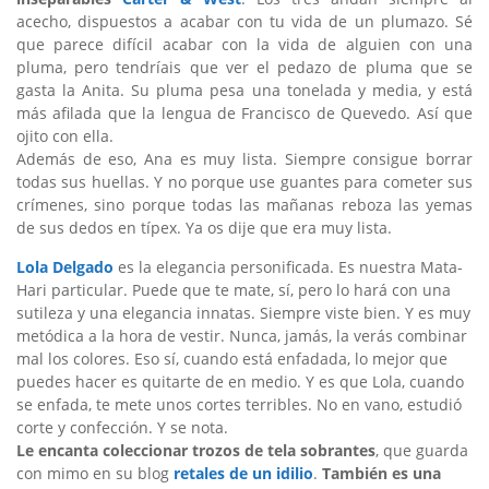
acecho, dispuestos a acabar con tu vida de un plumazo. Sé
que parece difícil acabar con la vida de alguien con una
pluma, pero tendríais que ver el pedazo de pluma que se
gasta la Anita. Su pluma pesa una tonelada y media, y está
más afilada que la lengua de Francisco de Quevedo. Así que
ojito con ella.
Además de eso, Ana es muy lista. Siempre consigue borrar
todas sus huellas. Y no porque use guantes para cometer sus
crímenes, sino porque todas las mañanas reboza las yemas
de sus dedos en típex. Ya os dije que era muy lista.
Lola Delgado
es la elegancia personificada. Es nuestra Mata-
Hari particular. Puede que te mate, sí, pero lo hará con una
sutileza y una elegancia innatas. Siempre viste bien. Y es muy
metódica a la hora de vestir. Nunca, jamás, la verás combinar
mal los colores. Eso sí, cuando está enfadada, lo mejor que
puedes hacer es quitarte de en medio. Y es que Lola, cuando
se enfada, te mete unos cortes terribles. No en vano, estudió
corte y confección. Y se nota.
Le encanta coleccionar trozos de tela sobrantes
, que guarda
con mimo en su blog
retales de un idilio
.
También es una