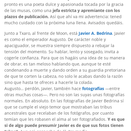
pronto es una poeta dulce y apasionada tocada por la gracia
de las musas, como una
jefa estricta y apremiante con los
plazos de publicación.
Así que ahí va mi advertencia: tened
mucho cuidado con la próxima luna llena. Avisados quedáis.
Junto a Txaro, al frente de Moon, está
Javier A. Bedrina
.
Javier
es como el emperador Augusto. De carácter noble y
apaciguador, se muestra siempre dispuesto a rebajar la
tensión del momento. Su hablar, lento y sosegado, invita a
cogerle confianza. Para que os hagáis una idea de su manera
de obrar, es tan meloso hablando que, aunque te esté
condenando a muerte y dando orden a su guardia pretoriana
de que te corten la cabeza, no solo le acabas dando la razón
sino que hasta te ofreces a hacerle la colada.
Augusto… perdón, Javier, también hace
fotografías
—entre
otras muchas cosas—. Pero no son las suyas unas fotografías
normales. En absoluto. En las fotografías de Javier Bedrina sí
que se cumple el viejo temor que mostraban las tribus
ancestrales que recelaban de los fotógrafos, por cuanto
temían que les robasen el alma al ser fotografiados.
Y es que
si de algo puede presumir Javier es de que sus fotos tienen