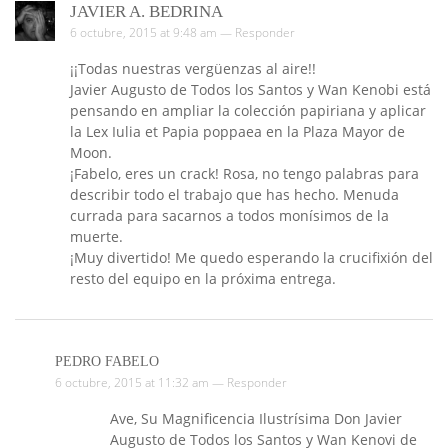
JAVIER A. BEDRINA
6 octubre, 2015 at 9:48 am —
Responder
¡¡Todas nuestras vergüenzas al aire!!
Javier Augusto de Todos los Santos y Wan Kenobi está
pensando en ampliar la colección papiriana y aplicar
la Lex Iulia et Papia poppaea en la Plaza Mayor de
Moon.
¡Fabelo, eres un crack! Rosa, no tengo palabras para
describir todo el trabajo que has hecho. Menuda
currada para sacarnos a todos monísimos de la
muerte.
¡Muy divertido! Me quedo esperando la crucifixión del
resto del equipo en la próxima entrega.
PEDRO FABELO
6 octubre, 2015 at 11:32 am —
Responder
Ave, Su Magnificencia Ilustrísima Don Javier
Augusto de Todos los Santos y Wan Kenovi de