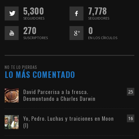
5,300
7,778
SEGUIDORES
SEGUIDORES
270
0
SUSCRIPTORES
EN LOS CÍRCULOS
NO TE LO PIERDAS
LO MÁS COMENTADO
David Parcerisa a la fresca.
25
Desmontando a Charles Darwin
Yo, Pedro. Luchas y traiciones en Moon
16
(I)