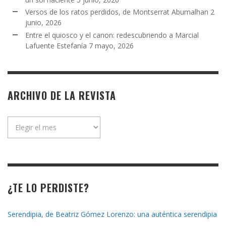
Versos de los ratos perdidos, de Montserrat Abumalhan
2
junio, 2026
Entre el quiosco y el canon: redescubriendo a Marcial
Lafuente Estefanía
7 mayo, 2026
ARCHIVO DE LA REVISTA
Archivo
de
la
revista
¿TE LO PERDISTE?
Serendipia, de Beatriz Gómez Lorenzo: una auténtica serendipia