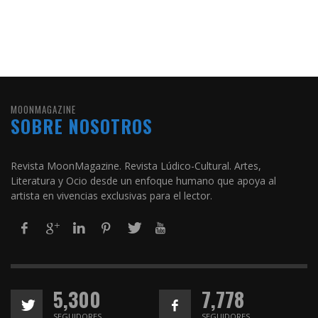
MOONMAGAZINE
SOBRE NOSOTROS
Revista MoonMagazine. Revista Lúdico-Cultural. Artes,
Literatura y Ocio desde un enfoque humano que apoya al
artista en vivencias exclusivas para el lector.
5,300
7,778
SEGUIDORES
SEGUIDORES