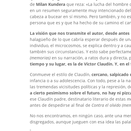
de
Milan Kundera
que reza: «La lucha del hombre co
en un resumen seguramente muy intencionado del 
cabeza a bucear en sí mismo. Pero también, y no es
persona que es y que ha hecho de su camino el cam
La visión que nos transmite el autor, desde antes
halagüeño de lo que cabría esperar después de un
individuo, el microcosmos, se explica dentro y a c
también sus circunstancias. Y esto sabe perfectame
(memorias)
en su narración, a ratos dura y directa,
tiempo y su lugar, es la de Víctor Claudín. Y, en el
Conmueve el estilo de Claudín,
cercano, salpicado 
infancia o a su adolescencia. Con todo, pese a la nar
las tremendas vicisitudes políticas y la represión
a cierto pesimismo sobre el futuro, no hay ni pizc
ese Claudín padre, destinatario literario de estas
m
antes de despedirse al final de
Contra el olvido (me
No nos encontramos, en ningún caso, ante una mer
disgregados, aunque jueguen con esa idea las pal