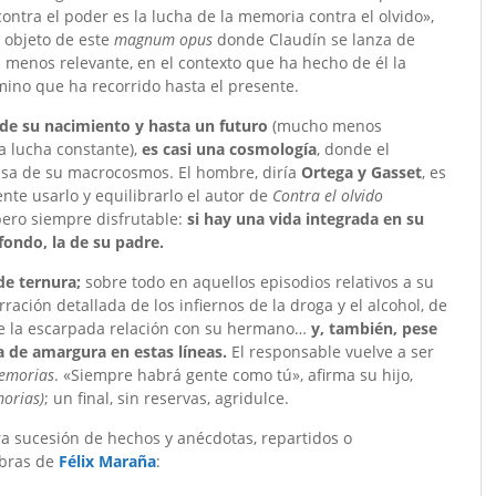
ntra el poder es la lucha de la memoria contra el olvido»,
objeto de este
magnum opus
donde Claudín se lanza de
 menos relevante, en el contexto que ha hecho de él la
ino que ha recorrido hasta el presente.
 de su nacimiento y hasta un futuro
(mucho menos
a lucha constante),
es casi una cosmología
, donde el
ausa de su macrocosmos. El hombre, diría
Ortega y Gasset
, es
nte usarlo y equilibrarlo el autor de
Contra el olvido
 pero siempre disfrutable:
si hay una vida integrada en su
 fondo, la de su padre.
de ternura;
sobre todo en aquellos episodios relativos a su
ración detallada de los infiernos de la droga y el alcohol, de
, de la escarpada relación con su hermano…
y, también, pese
a de amargura en estas líneas.
El responsable vuelve a ser
emorias
. «Siempre habrá gente como tú», afirma su hijo,
morias)
; un final, sin reservas, agridulce.
a sucesión de hechos y anécdotas, repartidos o
abras de
Félix Maraña
: