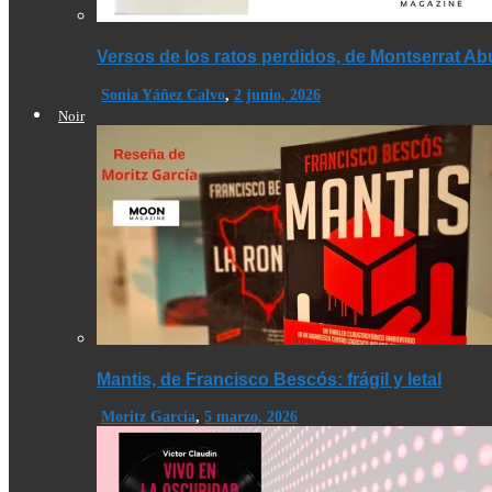
Versos de los ratos perdidos, de Montserrat A
Sonia Yáñez Calvo
,
2 junio, 2026
Noir
Mantis, de Francisco Bescós: frágil y letal
Moritz García
,
5 marzo, 2026