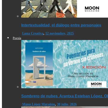
Intertextualidad, el diálogo entre personajes
Luna Creativa
,
12 noviembre, 2025
Poesía
Sombrero de nubes. Arantxa Esteban López. Olé
Manu López Marañón
,
30 julio, 2026