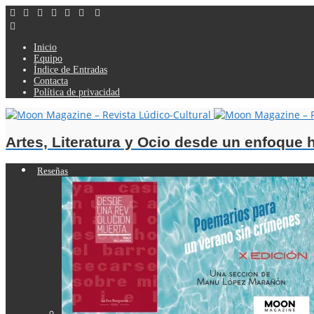
Inicio
Equipo
Índice de Entradas
Contacta
Política de privacidad
Artes, Literatura y Ocio desde un enfoque
Reseñas