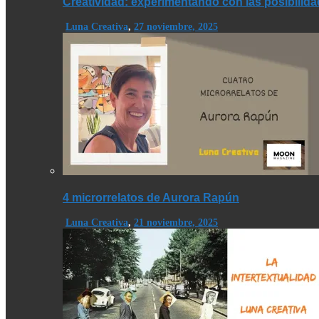
Creatividad: experimentando con las posibilid
Luna Creativa
,
27 noviembre, 2025
4 microrrelatos de Aurora Rapún
Luna Creativa
,
21 noviembre, 2025