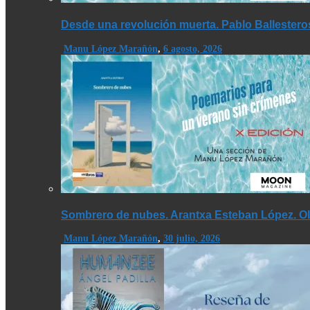
Desde una revolución muerta. Pablo Ballestero
Manu López Marañón
,
6 agosto, 2026
Sombrero de nubes. Arantxa Esteban López. Olé
Manu López Marañón
,
30 julio, 2026