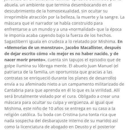
abuela, un ambiente que termina desembocando en el
descubrimiento de la homosexualidad, sin ocultar su
irreprimible atracción por la belleza, la muerte y la sangre. La
máscara que el narrador se había construido para
enfrentarse a un mundo y a una «normalidad» que la época
le imponía acaba cayendo bajo la fuerza de los hechos.
Sagastiberri iguala en crudeza a lo relatado por Mishima.
En
«Memorias de un monstruo», Jacobo Macallister, después
de dejar escrito cómo «lo mejor es no haber nacido, y de
nacer morir pronto»
, cuenta sin tapujos el episodio que de
golpe ilumina su lóbrega mente. El abuelo Juan Manuel (el
patriarca de la familia, un oportunista que gracias a las
contratas se enriqueció durante los planes de desarrollo)
envía a su afeminado nieto a un campamento militarizado de
Cantabria para que aprenda en él lo que es la virilidad. Allí
será brutalmente violado por el cura. Obligado a crear una
máscara para ocultar su culpa y vergüenza, al igual que
Mishima, este niño de 10 años se entrega en su caso a la
religión católica. Su boda con Cristina (una tonta rica que
nada sospecha del desbarajuste interno de su marido) así
como la licenciatura de abogado en Deusto y el posterior