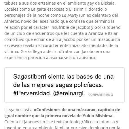
tabúes a sus dos ertzainas en el ambiente gay de Bizkaia.
Locales como La gaita escocesa o El sirimiri dorado, o
personajes de la noche como
La Marty
(un ex delantero del
Athletic, novio del asesinado que confiesa que terminó la
relación por el carácter insufrible de Jacobo) y Gorka (dueño
de un club de encuentros que les cuenta a Arantza e Itziar
cómo tuvo que echar de allí a Jacobo por ser un masoquista
excesivo) revelan el carácter enfermizo, atormentado, de la
víctima. Gorka llega a decir: «Tratar con Jacobo era una
experiencia parecida a asomarse a un abismo».
Sagastiberri sienta las bases de una
de las mejores sagas policíacas.
#Perversidad. @ereinargi.
COMPARTIR EN X
Llegamos así a
«Confesiones de una máscara», capítulo de
igual nombre que la primera novela de Yukio Mishima.
Cuenta el japonés en ese texto autobiográfico su infancia y
juventud en un ambiente familiar opresivo dominado por la