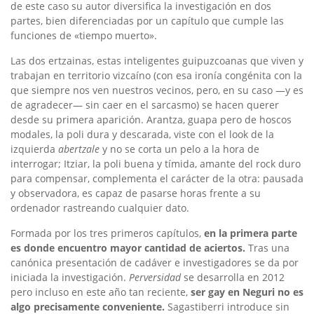
de este caso su autor diversifica la investigación en dos
partes, bien diferenciadas por un capítulo que cumple las
funciones de «tiempo muerto».
Las dos ertzainas, estas inteligentes guipuzcoanas que viven y
trabajan en territorio vizcaíno (con esa ironía congénita con la
que siempre nos ven nuestros vecinos, pero, en su caso —y es
de agradecer— sin caer en el sarcasmo) se hacen querer
desde su primera aparición. Arantza, guapa pero de hoscos
modales, la poli dura y descarada, viste con el look de la
izquierda
abertzale
y no se corta un pelo a la hora de
interrogar; Itziar, la poli buena y tímida, amante del rock duro
para compensar, complementa el carácter de la otra: pausada
y observadora, es capaz de pasarse horas frente a su
ordenador rastreando cualquier dato.
Formada por los tres primeros capítulos,
en la primera parte
es donde encuentro mayor cantidad de aciertos.
Tras una
canónica presentación de cadáver e investigadores se da por
iniciada la investigación.
Perversidad
se desarrolla en 2012
pero incluso en este año tan reciente,
ser gay en Neguri no es
algo precisamente conveniente.
Sagastiberri introduce sin