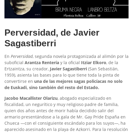
Perversidad, de Javier
Sagastiberri
En
Perversidad
, segunda novela protagonizada al alimón por la
suboficial
Arantza Rentería
y la oficial
Itziar Elkoro
, de la
Ertzaintza, su creador,
Javier Sagastiberri
(San Sebastián,
1959), asienta las bases para lo que tiene toda la pinta de
convertirse en
una de las mejores sagas policíacas no solo
de Euskadi, sino también del resto del Estado.
Jacobo Macallister Olarizu
, abogado especializado en
fiscalidad, un negurítico y muy religioso padre de familia,
quien dos años antes de morir había decidido salir del
armario presentándose a la gala de Mr. Gay Pride España en
Chueca —con el consiguiente escándalo para los suyos—, ha
aparecido asesinado en la playa de Azkorri. Para la resolución