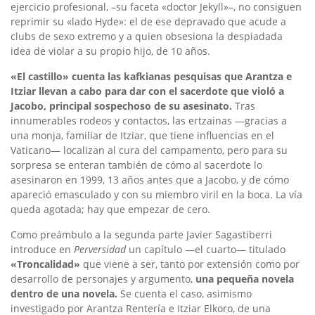
ejercicio profesional, –su faceta «doctor Jekyll»–, no consiguen
reprimir su «lado Hyde»: el de ese depravado que acude a
clubs de sexo extremo y a quien obsesiona la despiadada
idea de violar a su propio hijo, de 10 años.
«El castillo» cuenta las kafkianas pesquisas que Arantza e
Itziar llevan a cabo para dar con el sacerdote que violó a
Jacobo, principal sospechoso de su asesinato.
Tras
innumerables rodeos y contactos, las ertzainas —gracias a
una monja, familiar de Itziar, que tiene influencias en el
Vaticano— localizan al cura del campamento, pero para su
sorpresa se enteran también de cómo al sacerdote lo
asesinaron en 1999, 13 años antes que a Jacobo, y de cómo
apareció emasculado y con su miembro viril en la boca. La vía
queda agotada; hay que empezar de cero.
Como preámbulo a la segunda parte Javier Sagastiberri
introduce en
Perversidad
un capítulo —el cuarto— titulado
«Troncalidad»
que viene a ser, tanto por extensión como por
desarrollo de personajes y argumento,
una pequeña novela
dentro de una novela.
Se cuenta el caso, asimismo
investigado por Arantza Rentería e Itziar Elkoro, de una