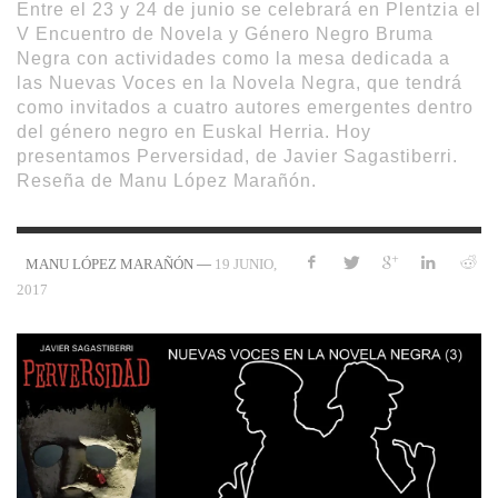
Entre el 23 y 24 de junio se celebrará en Plentzia el
V Encuentro de Novela y Género Negro Bruma
Negra con actividades como la mesa dedicada a
las Nuevas Voces en la Novela Negra, que tendrá
como invitados a cuatro autores emergentes dentro
del género negro en Euskal Herria. Hoy
presentamos Perversidad, de Javier Sagastiberri.
Reseña de Manu López Marañón.
—
19 JUNIO,
MANU LÓPEZ MARAÑÓN
2017