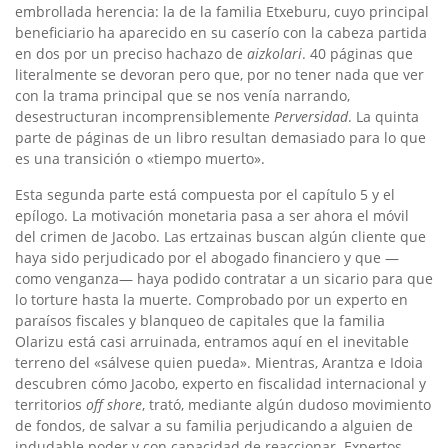
embrollada herencia: la de la familia Etxeburu, cuyo principal
beneficiario ha aparecido en su caserío con la cabeza partida
en dos por un preciso hachazo de
aizkolari
. 40 páginas que
literalmente se devoran pero que, por no tener nada que ver
con la trama principal que se nos venía narrando,
desestructuran incomprensiblemente
Perversidad
. La quinta
parte de páginas de un libro resultan demasiado para lo que
es una transición o «tiempo muerto».
Esta segunda parte está compuesta por el capítulo 5 y el
epílogo. La motivación monetaria pasa a ser ahora el móvil
del crimen de Jacobo. Las ertzainas buscan algún cliente que
haya sido perjudicado por el abogado financiero y que —
como venganza— haya podido contratar a un sicario para que
lo torture hasta la muerte. Comprobado por un experto en
paraísos fiscales y blanqueo de capitales que la familia
Olarizu está casi arruinada, entramos aquí en el inevitable
terreno del «sálvese quien pueda». Mientras, Arantza e Idoia
descubren cómo Jacobo, experto en fiscalidad internacional y
territorios
off shore
, trató, mediante algún dudoso movimiento
de fondos, de salvar a su familia perjudicando a alguien de
indudable poder y con capacidad de reaccionar. Expertos