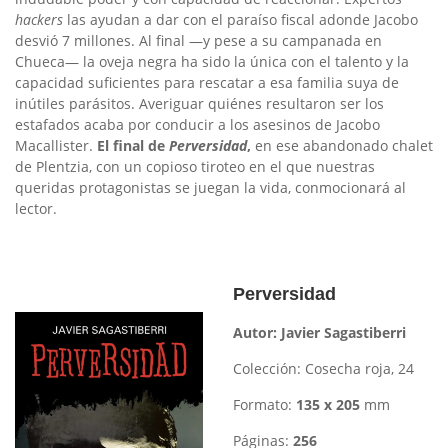
hackers
las ayudan a dar con el paraíso fiscal adonde Jacobo
desvió 7 millones. Al final —y pese a su campanada en
Chueca— la oveja negra ha sido la única con el talento y la
capacidad suficientes para rescatar a esa familia suya de
inútiles parásitos. Averiguar quiénes resultaron ser los
estafados acaba por conducir a los asesinos de Jacobo
Macallister.
El final de
Perversidad
,
en ese abandonado chalet
de Plentzia, con un copioso tiroteo en el que nuestras
queridas protagonistas se juegan la vida, conmocionará al
lector.
Perversidad
Autor: Javier Sagastiberri
Colección:
Cosecha roja, 24
Formato:
135 x 205
mm
Páginas:
256