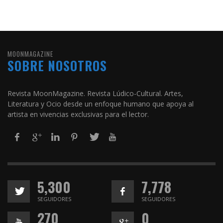
MOONMAGAZINE
SOBRE NOSOTROS
Revista MoonMagazine. Revista Lúdico-Cultural. Artes,
Literatura y Ocio desde un enfoque humano que apoya al
artista en vivencias exclusivas para el lector.
5,300
7,778
SEGUIDORES
SEGUIDORES
270
0