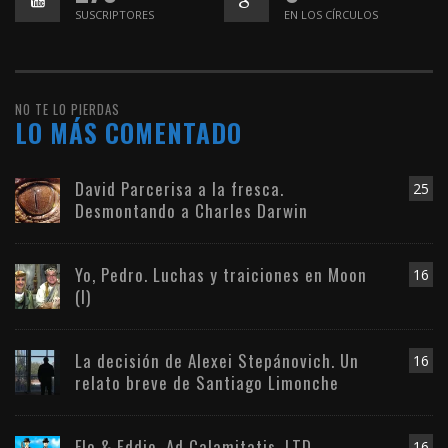
SUSCRIPTORES
EN LOS CÍRCULOS
NO TE LO PIERDAS
LO MÁS COMENTADO
David Parcerisa a la fresca.
25
Desmontando a Charles Darwin
Yo, Pedro. Luchas y traiciones en Moon
16
(I)
La decisión de Alexei Stepánovich. Un
16
relato breve de Santiago Limonche
Flo & Eddie. Ad Calamitatis, LTD
16