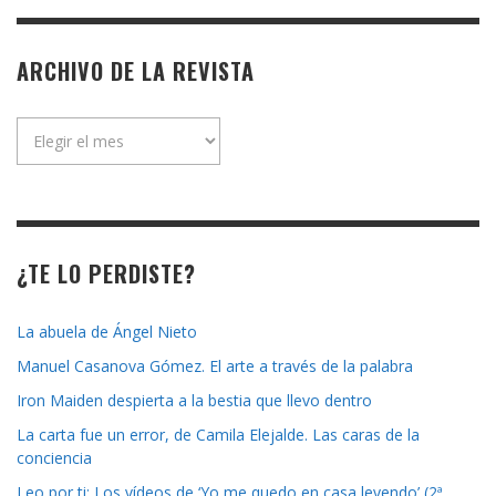
ARCHIVO DE LA REVISTA
Archivo
de
la
revista
¿TE LO PERDISTE?
La abuela de Ángel Nieto
Manuel Casanova Gómez. El arte a través de la palabra
Iron Maiden despierta a la bestia que llevo dentro
La carta fue un error, de Camila Elejalde. Las caras de la
conciencia
Leo por ti: Los vídeos de ‘Yo me quedo en casa leyendo’ (2ª