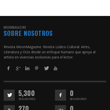
MOONMAGAZINE
SOBRE NOSOTROS
Revista MoonMagazine. Revista Lúdico-Cultural. Artes,
Literatura y Ocio desde un enfoque humano que apoya al
artista en vivencias exclusivas para el lector.
5,300
0
SEGUIDORES
SEGUIDORES
270
0