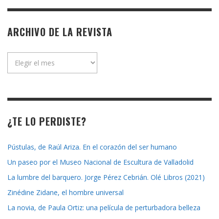
ARCHIVO DE LA REVISTA
Archivo
de
la
revista
¿TE LO PERDISTE?
Pústulas, de Raúl Ariza. En el corazón del ser humano
Un paseo por el Museo Nacional de Escultura de Valladolid
La lumbre del barquero. Jorge Pérez Cebrián. Olé Libros (2021)
Zinédine Zidane, el hombre universal
La novia, de Paula Ortiz: una película de perturbadora belleza