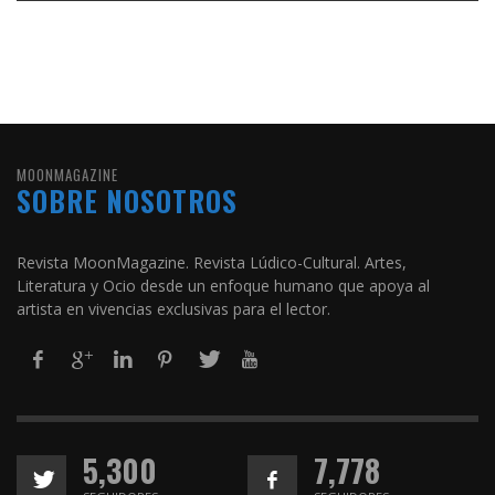
MOONMAGAZINE
SOBRE NOSOTROS
Revista MoonMagazine. Revista Lúdico-Cultural. Artes,
Literatura y Ocio desde un enfoque humano que apoya al
artista en vivencias exclusivas para el lector.
5,300
7,778