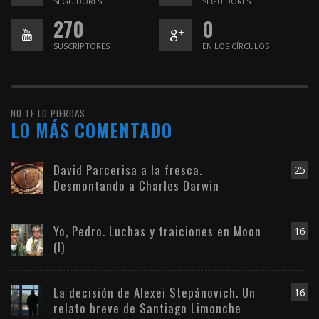
SEGUIDORES
SEGUIDORES
270
0
SUSCRIPTORES
EN LOS CÍRCULOS
NO TE LO PIERDAS
LO MÁS COMENTADO
David Parcerisa a la fresca.
25
Desmontando a Charles Darwin
Yo, Pedro. Luchas y traiciones en Moon
16
(I)
La decisión de Alexei Stepánovich. Un
16
relato breve de Santiago Limonche