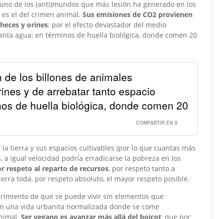
uno de los (anti)mundos que más lesión ha generado en los
 es el del crimen animal.
Sus emisiones de CO2 provienen
 heces y orines
; por el efecto devastador del medio
 tanta agua: en términos de huella biológica, donde comen 20
de los billones de animales
ines y de arrebatar tanto espacio
inos de huella biológica, donde comen 20
COMPARTIR EN X
 la tierra y sus espacios cultivables (por lo que cuantas más
, a igual velocidad podría erradicarse la pobreza en los
r respeto al reparto de recursos
, por respeto tanto a
ra toda, por respeto absoluto, el mayor respeto posible.
rimiento de que se puede vivir sin elementos que
 en una vida urbanita normalizada donde se come
nimal.
Ser vegano es avanzar más allá del boicot
, que por