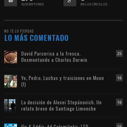
SUSCRIPTORES
EN LOS CÍRCULOS
NO TE LO PIERDAS
LO MÁS COMENTADO
David Parcerisa a la fresca.
25
Desmontando a Charles Darwin
Yo, Pedro. Luchas y traiciones en Moon
16
(I)
La decisión de Alexei Stepánovich. Un
16
relato breve de Santiago Limonche
Flo & Eddie. Ad Calamitatis, LTD
16