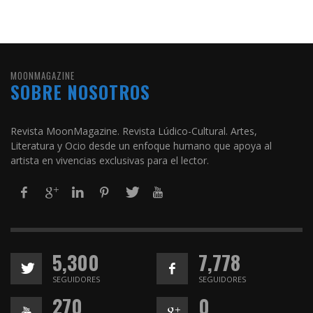
MOONMAGAZINE
SOBRE NOSOTROS
Revista MoonMagazine. Revista Lúdico-Cultural. Artes,
Literatura y Ocio desde un enfoque humano que apoya al
artista en vivencias exclusivas para el lector.
5,300
7,778
SEGUIDORES
SEGUIDORES
270
0