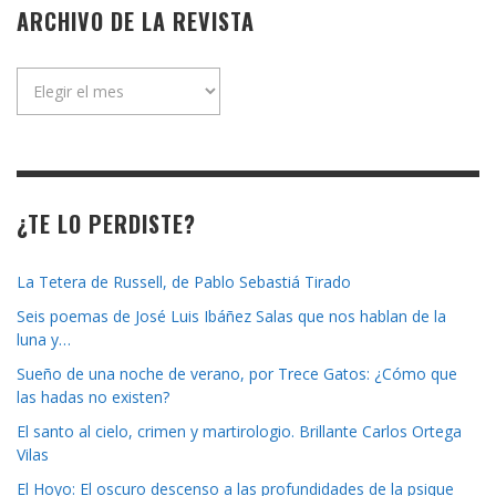
ARCHIVO DE LA REVISTA
Archivo
de
la
revista
¿TE LO PERDISTE?
La Tetera de Russell, de Pablo Sebastiá Tirado
Seis poemas de José Luis Ibáñez Salas que nos hablan de la
luna y…
Sueño de una noche de verano, por Trece Gatos: ¿Cómo que
las hadas no existen?
El santo al cielo, crimen y martirologio. Brillante Carlos Ortega
Vilas
El Hoyo: El oscuro descenso a las profundidades de la psique