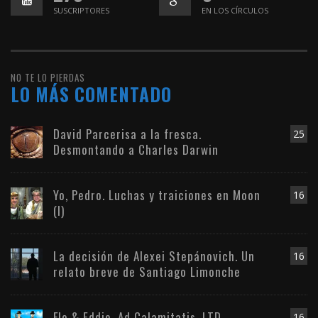
SUSCRIPTORES
EN LOS CÍRCULOS
NO TE LO PIERDAS
LO MÁS COMENTADO
David Parcerisa a la fresca.
25
Desmontando a Charles Darwin
Yo, Pedro. Luchas y traiciones en Moon
16
(I)
La decisión de Alexei Stepánovich. Un
16
relato breve de Santiago Limonche
Flo & Eddie. Ad Calamitatis, LTD
16