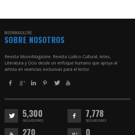
MOONMAGAZINE
SOBRE NOSOTROS
Revista MoonMagazine. Revista Lúdico-Cultural. Artes,
Literatura y Ocio desde un enfoque humano que apoya al
artista en vivencias exclusivas para el lector.
5,300
7,778
SEGUIDORES
SEGUIDORES
270
0