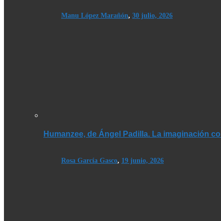
Manu López Marañón
,
30 julio, 2026
Humanzee, de Ángel Padilla. La imaginación co
Rosa García Gasco
,
19 junio, 2026