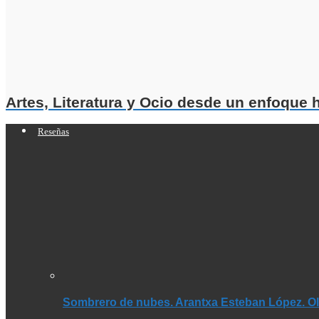
Artes, Literatura y Ocio desde un enfoque
Reseñas
Sombrero de nubes. Arantxa Esteban López. Olé