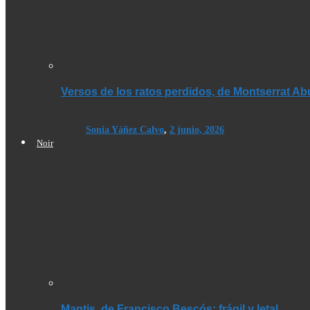
Versos de los ratos perdidos, de Montserrat A
Sonia Yáñez Calvo
,
2 junio, 2026
Noir
Mantis, de Francisco Bescós: frágil y letal