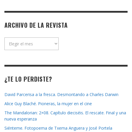
ARCHIVO DE LA REVISTA
Archivo
de
la
revista
¿TE LO PERDISTE?
David Parcerisa a la fresca. Desmontando a Charles Darwin
Alice Guy Blaché. Pioneras, la mujer en el cine
The Mandalorian: 2×08. Capítulo dieciséis. El rescate. Final y una
nueva esperanza
Siénteme. Fotopoema de Txema Anguera y José Portela