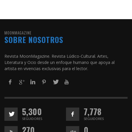
MOONMAGAZINE
SOBRE NOSOTROS
Revista MoonMagazine. Revista Lúdico-Cultural. Artes,
Literatura y Ocio desde un enfoque humano que apoya al
artista en vivencias exclusivas para el lector.
5,300
7,778
SEGUIDORES
SEGUIDORES
270
0