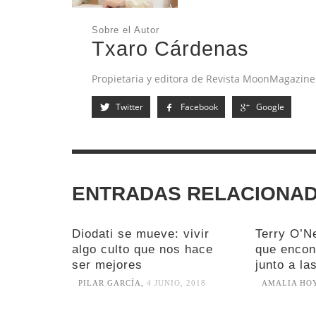
Sobre el Autor
Txaro Cárdenas
Propietaria y editora de Revista MoonMagazine. 
Twitter
Facebook
Google
ENTRADAS RELACIONA
Diodati se mueve: vivir
Terry O’Ne
algo culto que nos hace
que encon
ser mejores
junto a la
PILAR GARCÍA
,
4 JUNIO, 2018
AMALIA HO