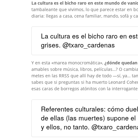
La cultura es el bicho raro en este mundo de vani
tambaleante que vivimos, lo que parece estar en bo
diaria: llegas a casa, cena familiar, mando, sofá y 
La cultura es el bicho raro en e
grises. @txaro_cardenas
Y en esta «marea monocromática»,
¿dónde quedan l
amables sobre música, libros, películas…? O cambias
metes en las RRSS que allí hay de todo —sí, ya… ta
sabes que si preguntas si ha muerto Leonard Cohe
esas caras de borregos atónitos con la interrogante
Referentes culturales: cómo due
de ellas (las muertes) supone el
y ellos, no tanto. @txaro_carden