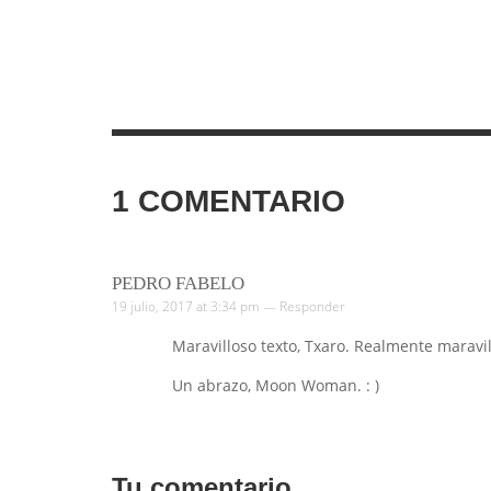
1
COMENTARIO
PEDRO FABELO
19 julio, 2017 at 3:34 pm —
Responder
Maravilloso texto, Txaro. Realmente maravil
Un abrazo, Moon Woman. : )
Tu comentario