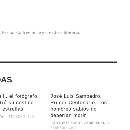
Periodista freelance y creadora literaria.
DAS
ill, el fotógrafo
José Luis Sampedro.
tró su destino
Primer Centenario. Los
s estrellas
hombres sabios no
deberían morir
YA
,
4 FEBRERO, 2017
ANTONIA MARÍA CARRASCAL
,
1
FEBRERO, 2017