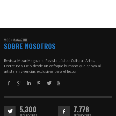
MOONMAGAZINE
SOBRE NOSOTROS
Revista MoonMagazine. Revista Lúdico-Cultural. Artes,
Literatura y Ocio desde un enfoque humano que apoya al
artista en vivencias exclusivas para el lector.
5,300
7,778
SEGUIDORES
SEGUIDORES