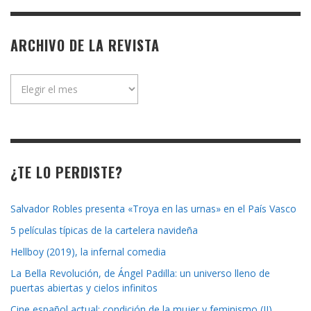
ARCHIVO DE LA REVISTA
Archivo
de
la
revista
¿TE LO PERDISTE?
Salvador Robles presenta «Troya en las urnas» en el País Vasco
5 películas típicas de la cartelera navideña
Hellboy (2019), la infernal comedia
La Bella Revolución, de Ángel Padilla: un universo lleno de
puertas abiertas y cielos infinitos
Cine español actual: condición de la mujer y feminismo (II).