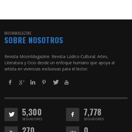
MOONMAGAZINE
SOBRE NOSOTROS
Revista MoonMagazine. Revista Lúdico-Cultural. Artes,
Literatura y Ocio desde un enfoque humano que apoya al
artista en vivencias exclusivas para el lector.
5,300
7,778
SEGUIDORES
SEGUIDORES
270
0