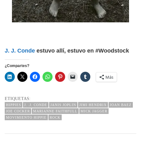
J. J. Conde
estuvo allí, estuvo en #Woodstock
¿Compartes?
Más
ETIQUETAS:
HIPPIES
J. .J. CONDE
JANIS JOPLIN
JIMI HENDRIX
JOAN BAEZ
JOE COCKER
MARIANNE FAITHFULL
MICK JAGGER
MOVIMIENTO HIPPIE
ROCK