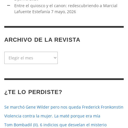
Entre el quiosco y el canon: redescubriendo a Marcial
Lafuente Estefanía
7 mayo, 2026
ARCHIVO DE LA REVISTA
Archivo
de
la
revista
¿TE LO PERDISTE?
Se marchó Gene Wilder pero nos queda Frederick Fronkonstin
Violencia contra la mujer. La maté porque era mía
Tom Bombadil (II). 6 indicios que desvelan el misterio