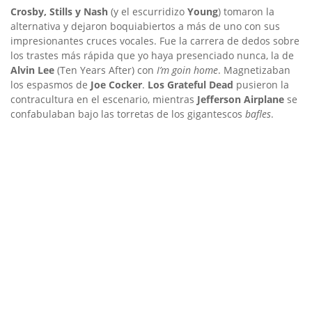
Crosby, Stills y Nash
(y el escurridizo
Young
) tomaron la
alternativa y dejaron boquiabiertos a más de uno con sus
impresionantes cruces vocales. Fue la carrera de dedos sobre
los trastes más rápida que yo haya presenciado nunca, la de
Alvin Lee
(Ten Years After) con
I’m goin home
. Magnetizaban
los espasmos de
Joe Cocker
.
Los Grateful Dead
pusieron la
contracultura en el escenario, mientras
Jefferson Airplane
se
confabulaban bajo las torretas de los gigantescos
bafles
.