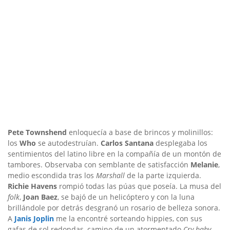
Pete Townshend
enloquecía a base de brincos y molinillos:
los
Who
se autodestruían.
Carlos Santana
desplegaba los
sentimientos del latino libre en la compañía de un montón de
tambores. Observaba con semblante de satisfacción
Melanie
,
medio escondida tras los
Marshall
de la parte izquierda.
Richie Havens
rompió todas las púas que poseía. La musa del
folk
,
Joan Baez
, se bajó de un helicóptero y con la luna
brillándole por detrás desgranó un rosario de belleza sonora.
A
Janis Joplin
me la encontré sorteando hippies, con sus
gafas de sol redondas, camino de un atormentado
Cry baby
…