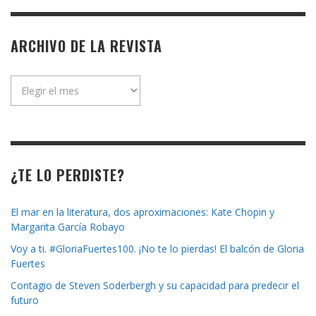
ARCHIVO DE LA REVISTA
Archivo
de
la
revista
¿TE LO PERDISTE?
El mar en la literatura, dos aproximaciones: Kate Chopin y
Margarita García Robayo
Voy a ti. #GloriaFuertes100. ¡No te lo pierdas! El balcón de Gloria
Fuertes
Contagio de Steven Soderbergh y su capacidad para predecir el
futuro