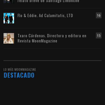
relato breve de Santiago Limonche
Flo & Eddie. Ad Calamitatis, LTD
16
Txaro Cárdenas. Directora y editora en
15
Revista MoonMagazine
LO MÁS MOONMAGAZINE
DESTACADO