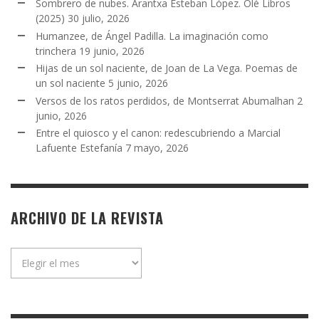
Sombrero de nubes. Arantxa Esteban López. Olé Libros
(2025)
30 julio, 2026
Humanzee, de Ángel Padilla. La imaginación como
trinchera
19 junio, 2026
Hijas de un sol naciente, de Joan de La Vega. Poemas de
un sol naciente
5 junio, 2026
Versos de los ratos perdidos, de Montserrat Abumalhan
2
junio, 2026
Entre el quiosco y el canon: redescubriendo a Marcial
Lafuente Estefanía
7 mayo, 2026
ARCHIVO DE LA REVISTA
Archivo
de
la
revista