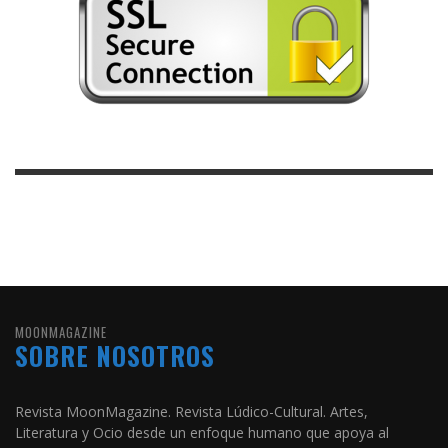
MOONMAGAZINE
SOBRE NOSOTROS
Revista MoonMagazine. Revista Lúdico-Cultural. Artes,
Literatura y Ocio desde un enfoque humano que apoya al