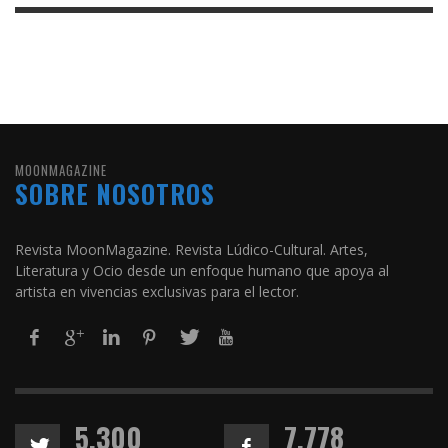
MOONMAGAZINE
SOBRE NOSOTROS
Revista MoonMagazine. Revista Lúdico-Cultural. Artes,
Literatura y Ocio desde un enfoque humano que apoya al
artista en vivencias exclusivas para el lector.
5,300
7,778