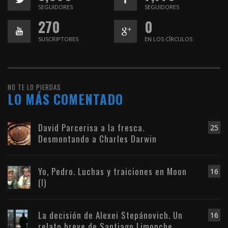
SEGUIDORES
SEGUIDORES
270
0
SUSCRIPTORES
EN LOS CÍRCULOS
NO TE LO PIERDAS
LO MÁS COMENTADO
David Parcerisa a la fresca.
25
Desmontando a Charles Darwin
Yo, Pedro. Luchas y traiciones en Moon
16
(I)
La decisión de Alexei Stepánovich. Un
16
relato breve de Santiago Limonche