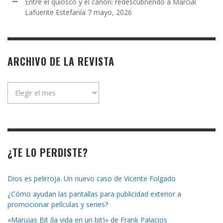
Entre el quiosco y el canon: redescubriendo a Marcial
Lafuente Estefanía
7 mayo, 2026
ARCHIVO DE LA REVISTA
Archivo
de
la
revista
¿TE LO PERDISTE?
Dios es pelirroja. Un nuevo caso de Vicente Folgado
¿Cómo ayudan las pantallas para publicidad exterior a
promocionar películas y series?
«Marujas Bit (la vida en un bit)» de Frank Palacios