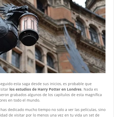
 seguido esta saga desde sus inicios, es probable que
isitar
los estudios de Harry Potter en Londres
. Nada es
ueron grabados algunos de los capítulos de esta magnífica
dores en todo el mundo.
 has dedicado mucho tiempo no solo a ver las películas, sino
idad de visitar por lo menos una vez en tu vida un set de