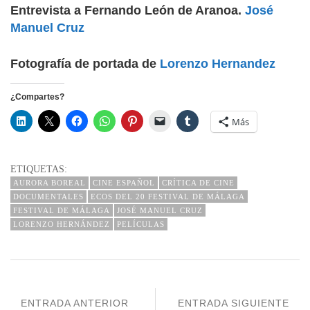
Entrevista a Fernando León de Aranoa.
José
Manuel Cruz
Fotografía de portada de
Lorenzo Hernandez
¿Compartes?
Más
ETIQUETAS:
AURORA BOREAL
CINE ESPAÑOL
CRÍTICA DE CINE
DOCUMENTALES
ECOS DEL 20 FESTIVAL DE MÁLAGA
FESTIVAL DE MÁLAGA
JOSÉ MANUEL CRUZ
LORENZO HERNÁNDEZ
PELÍCULAS
ENTRADA ANTERIOR
ENTRADA SIGUIENTE