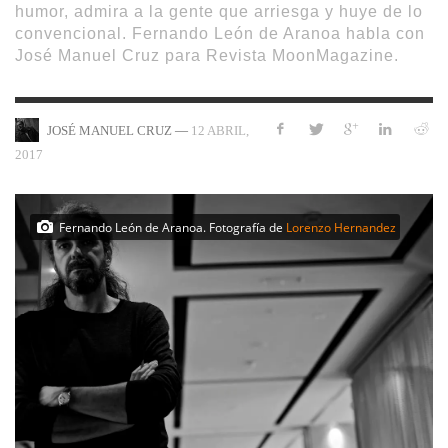
humor, admira a la gente que arriesga y huye de lo
convencional. Fernando León de Aranoa habla con
José Manuel Cruz para Revista MoonMagazine.
—
12 ABRIL,
JOSÉ MANUEL CRUZ
2017
Fernando León de Aranoa. Fotografía de
Lorenzo Hernandez