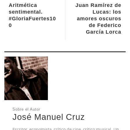
Aritmética
Juan Ramírez de
sentimental.
Lucas: los
#GloriaFuertes10
amores oscuros
0
de Federico
García Lorca
Sobre el Autor
José Manuel Cruz
Escritor, economista, crítico de cine, crítico musical. Un