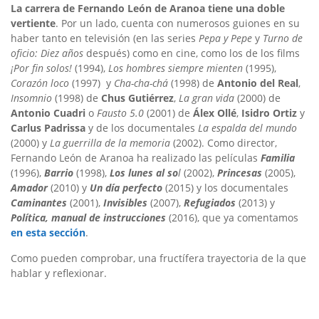
La carrera de Fernando León de Aranoa tiene una doble
vertiente
. Por un lado, cuenta con numerosos guiones en su
haber tanto en televisión (en las series
Pepa y Pepe
y
Turno de
oficio: Diez años
después) como en cine, como los de los films
¡Por fin solos!
(1994),
Los hombres siempre mienten
(1995),
Corazón loco
(1997) y
Cha-cha-chá
(1998) de
Antonio del Real
,
Insomnio
(1998) de
Chus Gutiérrez
,
La gran vida
(2000) de
Antonio Cuadri
o
Fausto 5.0
(2001) de
Álex Ollé
,
Isidro Ortiz
y
Carlus Padrissa
y de los documentales
La espalda del mundo
(2000) y
La guerrilla de la memoria
(2002). Como director,
Fernando León de Aranoa ha realizado las películas
Familia
(1996),
Barrio
(1998),
Los lunes al so
l
(2002),
Princesas
(2005),
Amador
(2010) y
Un día perfecto
(2015) y los documentales
Caminantes
(2001),
Invisibles
(2007),
Refugiados
(2013) y
Política, manual de instrucciones
(2016), que ya comentamos
en esta sección
.
Como pueden comprobar, una fructífera trayectoria de la que
hablar y reflexionar.