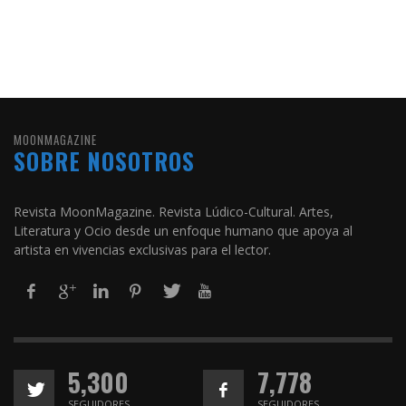
MOONMAGAZINE
SOBRE NOSOTROS
Revista MoonMagazine. Revista Lúdico-Cultural. Artes,
Literatura y Ocio desde un enfoque humano que apoya al
artista en vivencias exclusivas para el lector.
5,300
7,778
SEGUIDORES
SEGUIDORES