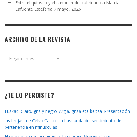
Entre el quiosco y el canon: redescubriendo a Marcial
Lafuente Estefanía
7 mayo, 2026
ARCHIVO DE LA REVISTA
Archivo
de
la
revista
¿TE LO PERDISTE?
Euskadi Claro, gris y negro. Argia, grisa eta beltza. Presentación
las brujas, de Celso Castro: la búsqueda del sentimiento de
pertenencia en minúsculas
El cine negro de Jess Franco: Una breve filmografía noir