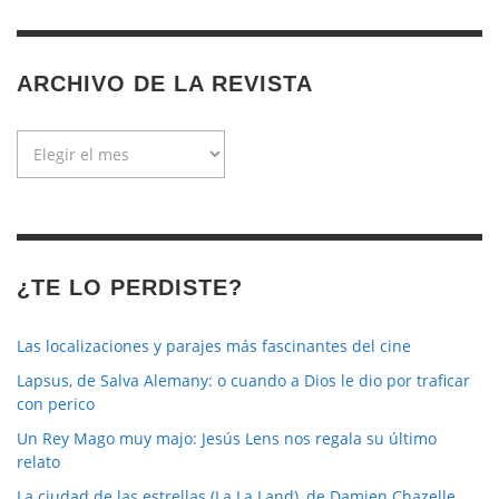
ARCHIVO DE LA REVISTA
Archivo
de
la
revista
¿TE LO PERDISTE?
Las localizaciones y parajes más fascinantes del cine
Lapsus, de Salva Alemany: o cuando a Dios le dio por traficar
con perico
Un Rey Mago muy majo: Jesús Lens nos regala su último
relato
La ciudad de las estrellas (La La Land), de Damien Chazelle