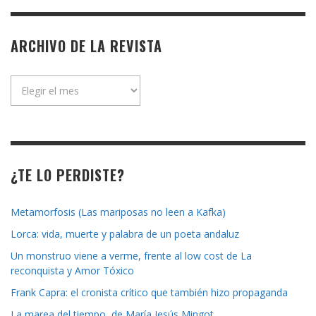
ARCHIVO DE LA REVISTA
Archivo
de
la
revista
¿TE LO PERDISTE?
Metamorfosis (Las mariposas no leen a Kafka)
Lorca: vida, muerte y palabra de un poeta andaluz
Un monstruo viene a verme, frente al low cost de La
reconquista y Amor Tóxico
Frank Capra: el cronista crítico que también hizo propaganda
La marea del tiempo, de María Jesús Mingot