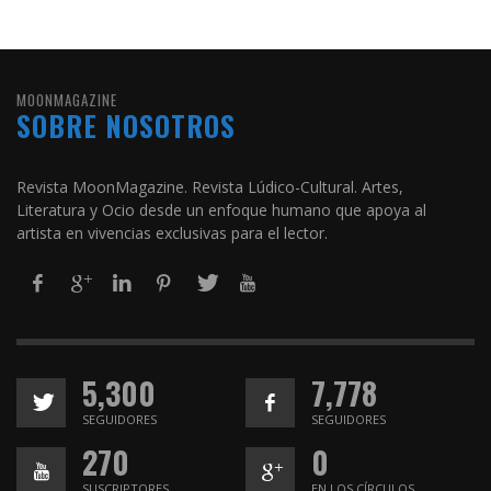
MOONMAGAZINE
SOBRE NOSOTROS
Revista MoonMagazine. Revista Lúdico-Cultural. Artes,
Literatura y Ocio desde un enfoque humano que apoya al
artista en vivencias exclusivas para el lector.
5,300
7,778
SEGUIDORES
SEGUIDORES
270
0
SUSCRIPTORES
EN LOS CÍRCULOS