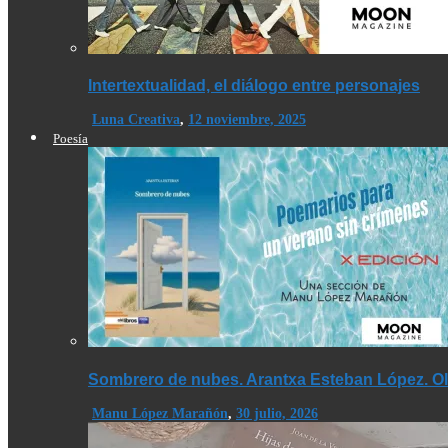
Intertextualidad, el diálogo entre personajes
Luna Creativa
,
12 noviembre, 2025
Poesía
Sombrero de nubes. Arantxa Esteban López. Olé
Manu López Marañón
,
30 julio, 2026