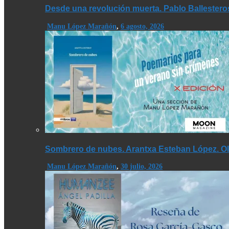
Desde una revolución muerta. Pablo Ballestero
Manu López Marañón
,
6 agosto, 2026
Sombrero de nubes. Arantxa Esteban López. Olé
Manu López Marañón
,
30 julio, 2026