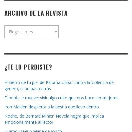
ARCHIVO DE LA REVISTA
Archivo
de
la
revista
¿TE LO PERDISTE?
El hierro de tu piel de Paloma Ulloa: contra la violencia de
género, ni un paso atrás
Diodati se mueve: vivir algo culto que nos hace ser mejores
Iron Maiden despierta a la bestia que llevo dentro
Noche, de Bernard Minier. Novela negra que implica
emocionalmente al lector
El amor según Marie de Jongh