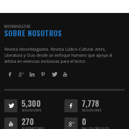
MOONMAGAZINE
SOBRE NOSOTROS
Revista MoonMagazine. Revista Lúdico-Cultural. Artes,
Literatura y Ocio desde un enfoque humano que apoya al
artista en vivencias exclusivas para el lector.
5,300
7,778
SEGUIDORES
SEGUIDORES
270
0
SUSCRIPTORES
EN LOS CÍRCULOS