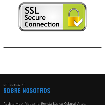
MOONMAGAZINE
SOBRE NOSOTROS
Revista MoonMagazine. Revista Lúdico-Cultural. Artes,