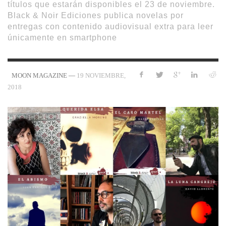
títulos que estarán disponibles el 23 de noviembre.
Black & Noir Ediciones publica novelas por
entregas con contenido audiovisual extra para leer
únicamente en smartphone
—
19 NOVIEMBRE,
MOON MAGAZINE
2018