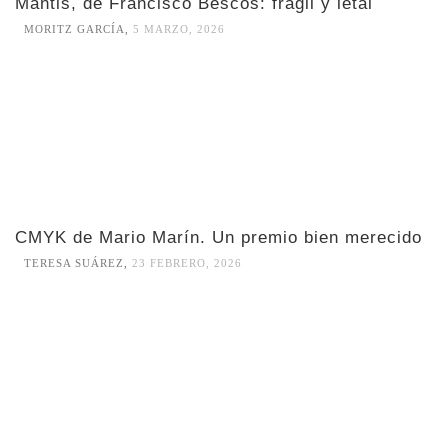
Mantis, de Francisco Bescós: frágil y letal
MORITZ GARCÍA
,
5 MARZO, 2026
CMYK de Mario Marín. Un premio bien merecido
TERESA SUÁREZ
,
23 FEBRERO, 2026