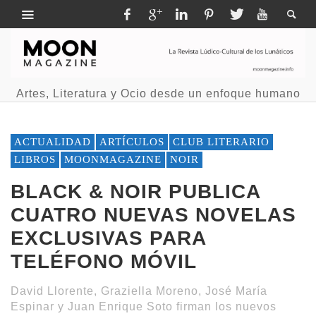
Artes, Literatura y Ocio desde un enfoque humano
ACTUALIDAD
ARTÍCULOS
CLUB LITERARIO
LIBROS
MOONMAGAZINE
NOIR
BLACK & NOIR PUBLICA
CUATRO NUEVAS NOVELAS
EXCLUSIVAS PARA
TELÉFONO MÓVIL
David Llorente, Graziella Moreno, José María
Espinar y Juan Enrique Soto firman los nuevos