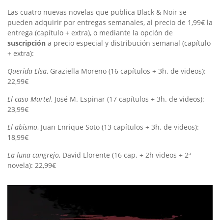
Las cuatro nuevas novelas que publica Black & Noir se
pueden adquirir por entregas semanales, al precio de 1,99€ la
entrega (capítulo + extra), o mediante la opción de
suscripción
a precio especial y distribución semanal (capítulo
+ extra):
Querida Elsa
, Graziella Moreno (16 capítulos + 3h. de videos):
22,99€
El caso Martel
, José M. Espinar (17 capítulos + 3h. de videos):
23,99€
El abismo
, Juan Enrique Soto (13 capítulos + 3h. de videos):
18,99€
La luna cangrejo
, David Llorente (16 cap. + 2h videos + 2ª
novela): 22,99€