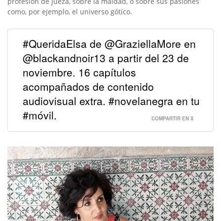
profesión de jueza, sobre la maldad, o sobre sus pasiones
como, por ejemplo, el universo gótico.
#QueridaElsa de @GraziellaMore en
@blackandnoir13 a partir del 23 de
noviembre. 16 capítulos
acompañados de contenido
audiovisual extra. #novelanegra en tu
#móvil.
COMPARTIR EN X