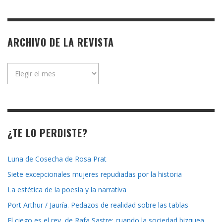
ARCHIVO DE LA REVISTA
Archivo
de
la
revista
¿TE LO PERDISTE?
Luna de Cosecha de Rosa Prat
Siete excepcionales mujeres repudiadas por la historia
La estética de la poesía y la narrativa
Port Arthur / Jauría. Pedazos de realidad sobre las tablas
El ciego es el rey, de Rafa Sastre: cuando la sociedad bizquea