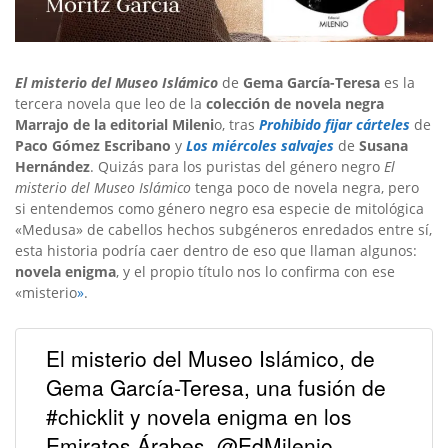
El misterio del Museo Islámico
de
Gema García-Teresa
es la
tercera novela que leo de la
colección de novela negra
Marrajo de la editorial Mileni
o, tras
Prohibido fijar cárteles
de
Paco Gómez Escribano
y
Los miércoles salvajes
de
Susana
Hernández
. Quizás para los puristas del género negro
El
misterio del Museo Islámico
tenga poco de novela negra, pero
si entendemos como género negro esa especie de mitológica
«Medusa» de cabellos hechos subgéneros enredados entre sí,
esta historia podría caer dentro de eso que llaman algunos:
novela enigma
, y el propio título nos lo confirma con ese
«misterio
»
.
El misterio del Museo Islámico, de
Gema García-Teresa, una fusión de
#chicklit y novela enigma en los
Emiratos Árabes. @EdMilenio.