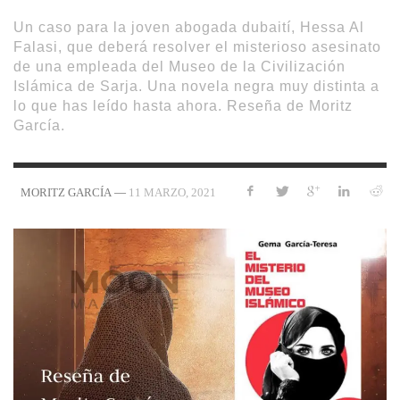
Un caso para la joven abogada dubaití, Hessa Al
Falasi, que deberá resolver el misterioso asesinato
de una empleada del Museo de la Civilización
Islámica de Sarja. Una novela negra muy distinta a
lo que has leído hasta ahora. Reseña de Moritz
García.
—
11 MARZO, 2021
MORITZ GARCÍA