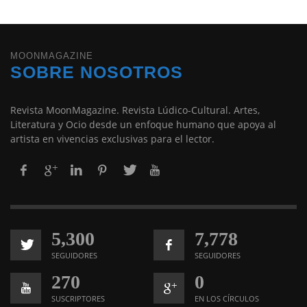
MOONMAGAZINE
SOBRE NOSOTROS
Revista MoonMagazine. Revista Lúdico-Cultural. Artes,
Literatura y Ocio desde un enfoque humano que apoya al
artista en vivencias exclusivas para el lector.
5,300
7,778
SEGUIDORES
SEGUIDORES
270
0
SUSCRIPTORES
EN LOS CÍRCULOS