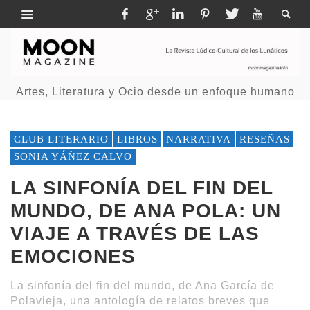
Artes, Literatura y Ocio desde un enfoque humano
CLUB LITERARIO
LIBROS
NARRATIVA
RESEÑAS
SONIA YÁÑEZ CALVO
LA SINFONÍA DEL FIN DEL
MUNDO, DE ANA POLA: UN
VIAJE A TRAVÉS DE LAS
EMOCIONES
La sinfonía del fin del mundo, de Ana García de
Polavieja, una antología de relatos breves que