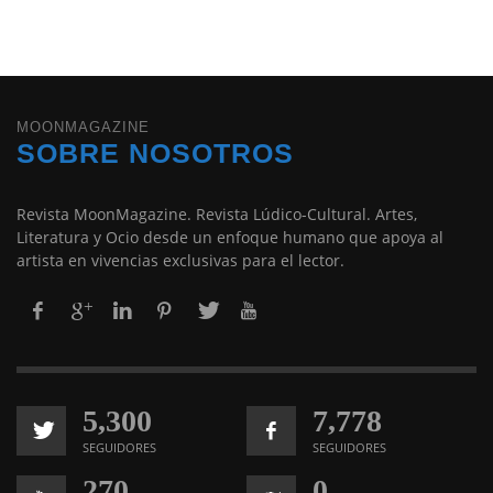
MOONMAGAZINE
SOBRE NOSOTROS
Revista MoonMagazine. Revista Lúdico-Cultural. Artes,
Literatura y Ocio desde un enfoque humano que apoya al
artista en vivencias exclusivas para el lector.
5,300
7,778
SEGUIDORES
SEGUIDORES
270
0