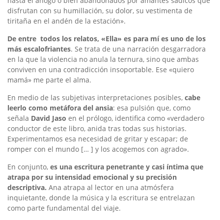
hasta el ahogo o bien abandonados por amantes sádicos que
disfrutan con su humillación, su dolor, su vestimenta de
tiritaña en el andén de la estación».
De entre todos los relatos, «Ella» es para mí es uno de los
más escalofriantes
. Se trata de una narración desgarradora
en la que la violencia no anula la ternura, sino que ambas
conviven en una contradicción insoportable. Ese «quiero
mamá» me parte el alma.
En medio de las subjetivas interpretaciones posibles,
cabe
leerlo como metáfora del ansia
: esa pulsión que, como
señala
David Jaso
en el prólogo, identifica como «verdadero
conductor de este libro, anida tras todas sus historias.
Experimentamos esa necesidad de gritar y escapar; de
romper con el mundo [… ] y los acogemos con agrado».
En conjunto,
es una escritura penetrante y casi íntima que
atrapa por su intensidad emocional y su precisión
descriptiva.
Ana atrapa al lector en una atmósfera
inquietante, donde la música y la escritura se entrelazan
como parte fundamental del viaje.