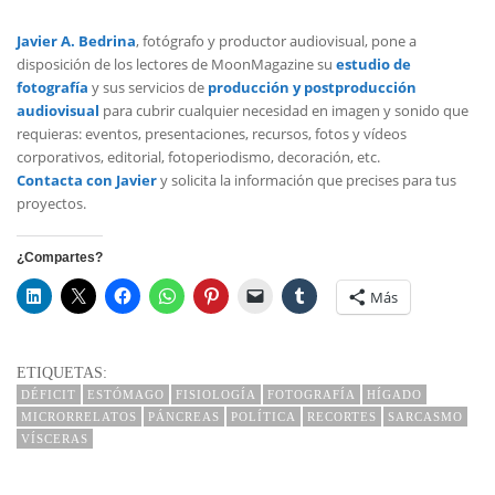
Javier A. Bedrina
, fotógrafo y productor audiovisual, pone a
disposición de los lectores de MoonMagazine su
estudio de
fotografía
y sus servicios de
producción y postproducción
audiovisual
para cubrir cualquier necesidad en imagen y sonido que
requieras: eventos, presentaciones, recursos, fotos y vídeos
corporativos, editorial, fotoperiodismo, decoración, etc.
Contacta con Javier
y solicita la información que precises para tus
proyectos.
¿Compartes?
Más
ETIQUETAS:
DÉFICIT
ESTÓMAGO
FISIOLOGÍA
FOTOGRAFÍA
HÍGADO
MICRORRELATOS
PÁNCREAS
POLÍTICA
RECORTES
SARCASMO
VÍSCERAS