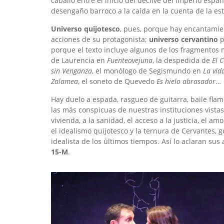
caballo entre el inicio del declive del imperio espa
desengaño barroco a la caída en la cuenta de la esta
Universo quijotesco
, pues, porque hay encantamie
acciones de su protagonista;
universo cervantino
p
porque el texto incluye algunos de los fragmentos
de Laurencia en
Fuenteovejuna
, la despedida de
El 
sin Venganza
, el monólogo de Segismundo en
La vid
Zalamea
, el soneto de Quevedo
Es hielo abrasador
…
Hay duelo a espada, rasgueo de guitarra, baile fla
las más conspicuas de nuestras instituciones vistas 
vivienda, a la sanidad, el acceso a la justicia, el am
el idealismo quijotesco y la ternura de Cervantes,
idealista de los últimos tiempos. Así lo aclaran s
15-M
.