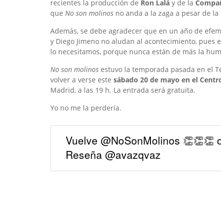
recientes la producción de
Ron Lalá
y de la
Compañí
que
No son molinos
no anda a la zaga a pesar de la
Además, se debe agradecer que en un año de efe
y Diego Jimeno no aludan al acontecimiento, pues e
lo necesitamos, porque nunca están de más la huma
No son molinos
estuvo la temporada pasada en el Tea
volver a verse este
sábado 20 de mayo en el Centro
Madrid, a las 19 h. La entrada será gratuita.
Yo no me la perdería.
Vuelve @NoSonMolinos 👏👏👏 d
Reseña @avazqvaz