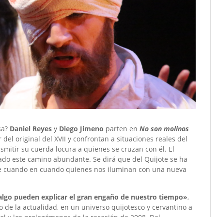
osa?
Daniel Reyes
y
Diego Jimeno
parten en
No son molinos
 del original del XVII y confrontan a situaciones reales del
ransmitir su cuerda locura a quienes se cruzan con él. El
ado este camino abundante. Se dirá que del Quijote se ha
 de cuando en cuando quienes nos iluminan con una nueva
dalgo pueden explicar el gran engaño de nuestro tiempo»
,
o de la actualidad, en un universo quijotesco y cervantino a