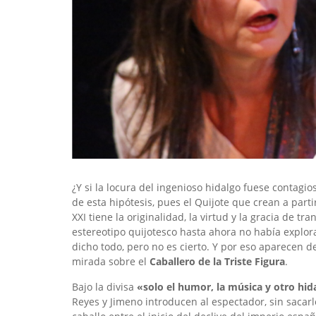
¿Y si la locura del ingenioso hidalgo fuese contagi
de esta hipótesis, pues el Quijote que crean a partir
XXI tiene la originalidad, la virtud y la gracia de t
estereotipo quijotesco hasta ahora no había explor
dicho todo, pero no es cierto. Y por eso aparecen
mirada sobre el
Caballero de la Triste Figura
.
Bajo la divisa
«solo el humor, la música y otro hi
Reyes y Jimeno introducen al espectador, sin sacarl