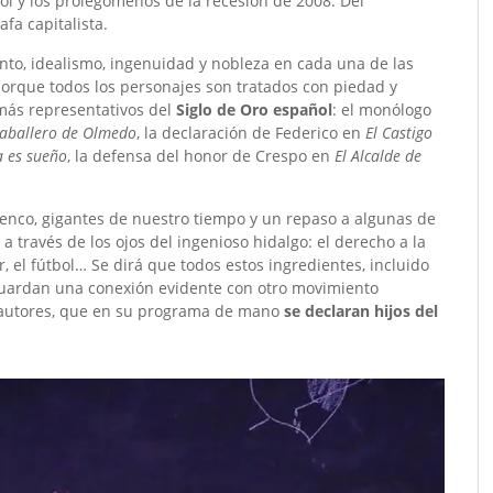
ñol y los prolegómenos de la recesión de 2008. Del
fa capitalista.
nto, idealismo, ingenuidad y nobleza en cada una de las
orque todos los personajes son tratados con piedad y
 más representativos del
Siglo de Oro español
: el monólogo
Caballero de Olmedo
, la declaración de Federico en
El Castigo
a es sueño
, la defensa del honor de Crespo en
El Alcalde de
menco, gigantes de nuestro tiempo y un repaso a algunas de
a través de los ojos del ingenioso hidalgo: el derecho a la
or, el fútbol… Se dirá que todos estos ingredientes, incluido
 guardan una conexión evidente con otro movimiento
us autores, que en su programa de mano
se declaran hijos del