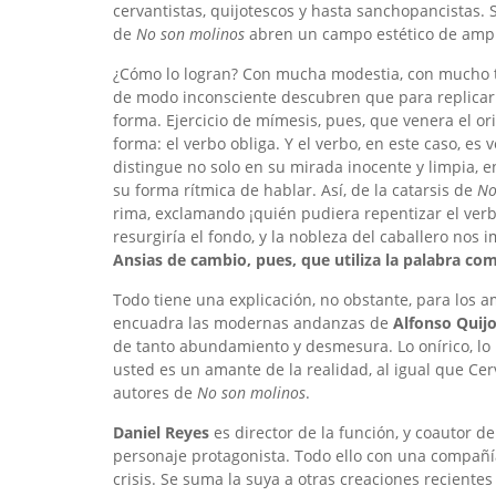
cervantistas, quijotescos y hasta sanchopancistas. S
de
No son molinos
abren un campo estético de ampl
¿Cómo lo logran? Con mucha modestia, con mucho t
de modo inconsciente descubren que para replicar 
forma. Ejercicio de mímesis, pues, que venera el ori
forma: el verbo obliga. Y el verbo, en este caso, es
distingue no solo en su mirada inocente y limpia, e
su forma rítmica de hablar. Así, de la catarsis de
No
rima, exclamando ¡quién pudiera repentizar el verb
resurgiría el fondo, y la nobleza del caballero nos
Ansias de cambio, pues, que utiliza la palabra c
Todo tiene una explicación, no obstante, para los a
encuadra las modernas andanzas de
Alfonso Quij
de tanto abundamiento y desmesura. Lo onírico, lo po
usted es un amante de la realidad, al igual que Ce
autores de
No son molinos
.
Daniel Reyes
es director de la función, y coautor de
personaje protagonista. Todo ello con una compañía
crisis. Se suma la suya a otras creaciones recientes