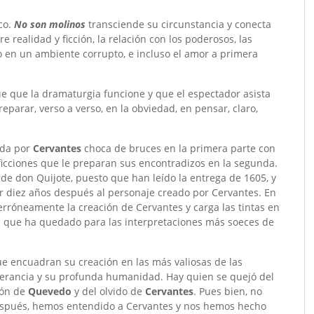
co.
No son molinos
transciende su circunstancia y conecta
e realidad y ficción, la relación con los poderosos, las
o en un ambiente corrupto, e incluso el amor a primera
e que la dramaturgia funcione y que el espectador asista
eparar, verso a verso, en la obviedad, en pensar, claro,
ada por
Cervantes
choca de bruces en la primera parte con
 ficciones que le preparan sus encontradizos en la segunda.
 de don Quijote, puesto que han leído la entrega de 1605, y
cer diez años después al personaje creado por Cervantes. En
a erróneamente la creación de Cervantes y carga las tintas en
ón que ha quedado para las interpretaciones más soeces de
ue encuadran su creación en las más valiosas de las
olerancia y su profunda humanidad. Hay quien se quejó del
ción de
Quevedo
y del olvido de
Cervantes
. Pues bien, no
s después, hemos entendido a Cervantes y nos hemos hecho