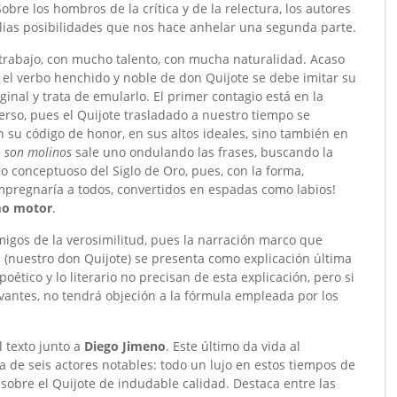
obre los hombros de la crítica y de la relectura, los autores
ias posibilidades que nos hace anhelar una segunda parte.
rabajo, con mucho talento, con mucha naturalidad. Acaso
el verbo henchido y noble de don Quijote se debe imitar su
ginal y trata de emularlo. El primer contagio está en la
 verso, pues el Quijote trasladado a nuestro tiempo se
n su código de honor, en sus altos ideales, sino también en
 son molinos
sale uno ondulando las frases, buscando la
o conceptuoso del Siglo de Oro, pues, con la forma,
 impregnaría a todos, convertidos en espadas como labios!
omo motor
.
migos de la verosimilitud, pues la narración marco que
o
(nuestro don Quijote) se presenta como explicación última
ético y lo literario no precisan de esta explicación, pero si
rvantes, no tendrá objeción a la fórmula empleada por los
l texto junto a
Diego Jimeno
. Este último da vida al
 de seis actores notables: todo un lujo en estos tiempos de
 sobre el Quijote de indudable calidad. Destaca entre las