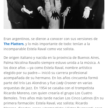
Eran argentinos, se dieron a conocer con sus versiones de
The Platters
, y lo más importante de todo: tenían a la
incomparable Estela Raval como voz solista.
De origen italiano y nacida en la provincia de Buenos Aires,
Palma Nicolina Ravallo siempre estuvo unida a la música. A
los doce años —ya como Estela Raval, nombre artístico
elegido por su padre— inició su carrera profesional
acompañada de su hermano. En los años cincuenta formó
parte del trío Las Alondras y fue
Lady Crooner
en varias
orquestas de jazz. En 1954 se casaba con el trompetista
Ricardo Moreno, con quien crearía el grupo Los Cuatro
Bemoles. Tres años más tarde nacían Los Cinco Latinos (En su
primera formación: Estela Raval, voz solista; Ricardo