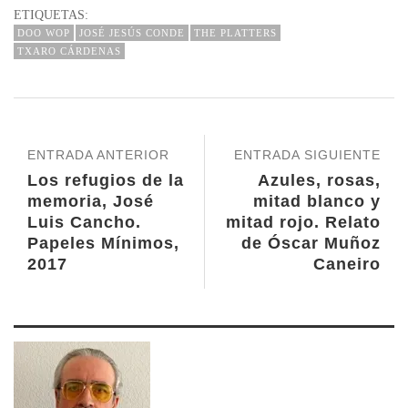
ETIQUETAS:
DOO WOP
JOSÉ JESÚS CONDE
THE PLATTERS
TXARO CÁRDENAS
ENTRADA ANTERIOR
ENTRADA SIGUIENTE
Los refugios de la
Azules, rosas,
memoria, José
mitad blanco y
Luis Cancho.
mitad rojo. Relato
Papeles Mínimos,
de Óscar Muñoz
2017
Caneiro