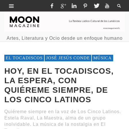
Artes, Literatura y Ocio desde un enfoque humano
EL TOCADISCOS
JOSÉ JESÚS CONDE
MÚSICA
HOY, EN EL TOCADISCOS,
LA ESPERA, CON
QUIÉREME SIEMPRE, DE
LOS CINCO LATINOS
Quiéreme siempre en la voz de Los Cinco Latinos.
Estela Raval, La Maestra, alma de un grupo
inolvidable. La música de la nostalgia en El