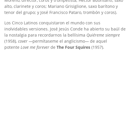
Moreno, director, coros y trompetista; Héctor Buonsanti, saxo
alto, clarinete y coros; Mariano Grisiglione, saxo barítono y
tenor del grupo; y José Francisco Pataro, trombón y coros).
Los Cinco Latinos conquistaron el mundo con sus
inolvidables versiones. José Jesús Conde ha abierto su baúl de
la nostalgia para recordarnos la bellísima
Quiéreme siempre
(1958)
,
cover —
permítaseme el anglicismo
—
de aquel
potente
Love me forever
de
The Four Squires
(1957).