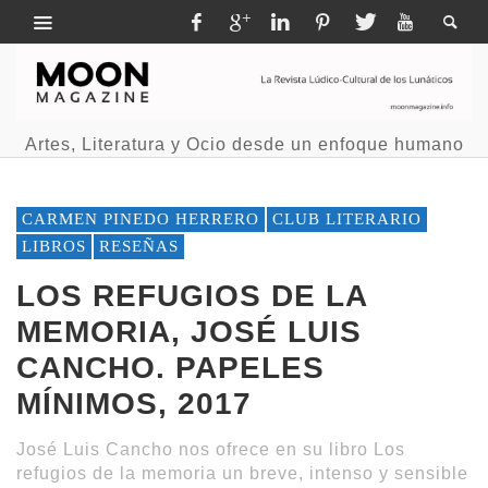
Artes, Literatura y Ocio desde un enfoque humano
CARMEN PINEDO HERRERO
CLUB LITERARIO
LIBROS
RESEÑAS
LOS REFUGIOS DE LA
MEMORIA, JOSÉ LUIS
CANCHO. PAPELES
MÍNIMOS, 2017
José Luis Cancho nos ofrece en su libro Los
refugios de la memoria un breve, intenso y sensible