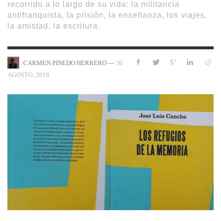
recorrido a lo largo de su vida: la militancia
antifranquista, la prisión, la enseñanza, los viajes,
la amistad, la escritura.
—
30
CARMEN PINEDO HERRERO
AGOSTO, 2018