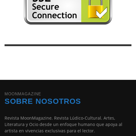
MOONMAGAZINE
SOBRE NOSOTROS
Revista MoonMagazine. Revista Lúdico-Cultural. Artes,
Literatura y Ocio desde un enfoque humano que apoya al
artista en vivencias exclusivas para el lector.