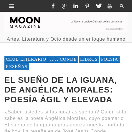
Artes, Literatura y Ocio desde un enfoque humano
CLUB LITERARIO
J. J. CONDE
LIBROS
POESÍA
RESEÑAS
EL SUEÑO DE LA IGUANA,
DE ANGÉLICA MORALES:
POESÍA ÁGIL Y ELEVADA
¿Saben ustedes si las iguanas sueñan? Quien sí lo
sabe es la poeta Angélica Morales, cuyo poemario
El sueño de la iguana protagoniza nuestra portada
de hoy. La reseña es de José Jesús Conde.