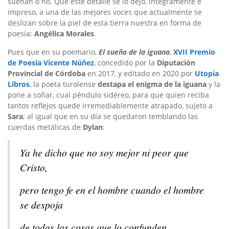
sueñan o no. Que este detalle se lo dejo, íntegramente e
impreso, a una de las mejores voces que actualmente se
deslizan sobre la piel de esta tierra nuestra en forma de
poesía:
Angélica Morales
.
Pues que en su poemario,
El sueño de la iguana
,
XVII Premio
de Poesía Vicente Núñez
, concedido por la
Diputación
Provincial de Córdoba
en 2017, y editado en 2020 por
Utopía
Libros
, la poeta turolense
destapa el enigma de la iguana
y la
pone a soñar, cual péndulo sidéreo, para que quien reciba
tantos reflejos quede irremediablemente atrapado, sujeto a
Sara
; al igual que en su día se quedaron temblando las
cuerdas metálicas de
Dylan
:
Ya he dicho que no soy mejor ni peor que
Cristo,
pero tengo fe en el hombre cuando el hombre
se despoja
de todas las cosas que lo confunden,