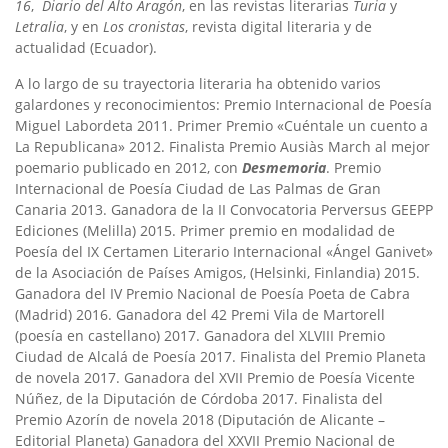
16
,
Diario del Alto Aragón
, en las revistas literarias
Turia
y
Letralia
, y en
Los cronistas
, revista digital literaria y de
actualidad (Ecuador).
A lo largo de su trayectoria literaria ha obtenido varios
galardones y reconocimientos: Premio Internacional de Poesía
Miguel Labordeta 2011. Primer Premio «Cuéntale un cuento a
La Republicana» 2012. Finalista Premio Ausiàs March al mejor
poemario publicado en 2012, con
Desmemoria
. Premio
Internacional de Poesía Ciudad de Las Palmas de Gran
Canaria 2013. Ganadora de la II Convocatoria Perversus GEEPP
Ediciones (Melilla) 2015. Primer premio en modalidad de
Poesía del IX Certamen Literario Internacional «Ángel Ganivet»
de la Asociación de Países Amigos, (Helsinki, Finlandia) 2015.
Ganadora del IV Premio Nacional de Poesía Poeta de Cabra
(Madrid) 2016. Ganadora del 42 Premi Vila de Martorell
(poesía en castellano) 2017. Ganadora del XLVIII Premio
Ciudad de Alcalá de Poesía 2017. Finalista del Premio Planeta
de novela 2017. Ganadora del XVII Premio de Poesía Vicente
Núñez, de la Diputación de Córdoba 2017. Finalista del
Premio Azorín de novela 2018 (Diputación de Alicante –
Editorial Planeta) Ganadora del XXVII Premio Nacional de