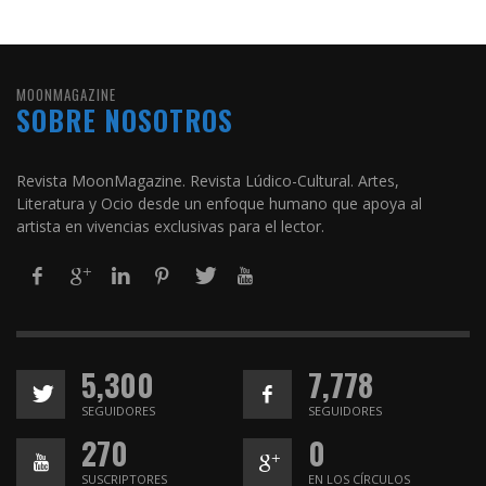
MOONMAGAZINE
SOBRE NOSOTROS
Revista MoonMagazine. Revista Lúdico-Cultural. Artes,
Literatura y Ocio desde un enfoque humano que apoya al
artista en vivencias exclusivas para el lector.
5,300
7,778
SEGUIDORES
SEGUIDORES
270
0
SUSCRIPTORES
EN LOS CÍRCULOS