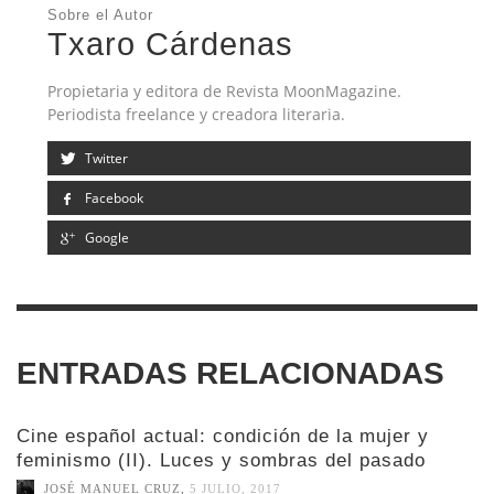
Sobre el Autor
Txaro Cárdenas
Propietaria y editora de Revista MoonMagazine.
Periodista freelance y creadora literaria.
Twitter
Facebook
Google
ENTRADAS RELACIONADAS
Cine español actual: condición de la mujer y
feminismo (II). Luces y sombras del pasado
JOSÉ MANUEL CRUZ
,
5 JULIO, 2017