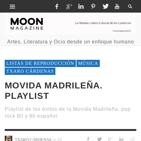
Artes, Literatura y Ocio desde un enfoque humano
LISTAS DE REPRODUCCIÓN
MÚSICA
TXARO CÁRDENAS
MOVIDA MADRILEÑA.
PLAYLIST
Playlist de los éxitos de la Movida Madrileña, pop
rock 80 y 90 español.
—
23
TXARO CÁRDENAS