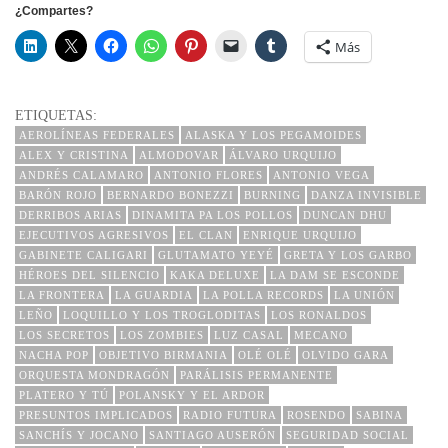
¿Compartes?
Más
ETIQUETAS:
AEROLÍNEAS FEDERALES
ALASKA Y LOS PEGAMOIDES
ALEX Y CRISTINA
ALMODOVAR
ÁLVARO URQUIJO
ANDRÉS CALAMARO
ANTONIO FLORES
ANTONIO VEGA
BARÓN ROJO
BERNARDO BONEZZI
BURNING
DANZA INVISIBLE
DERRIBOS ARIAS
DINAMITA PA LOS POLLOS
DUNCAN DHU
EJECUTIVOS AGRESIVOS
EL CLAN
ENRIQUE URQUIJO
GABINETE CALIGARI
GLUTAMATO YEYÉ
GRETA Y LOS GARBO
HÉROES DEL SILENCIO
KAKA DELUXE
LA DAM SE ESCONDE
LA FRONTERA
LA GUARDIA
LA POLLA RECORDS
LA UNIÓN
LEÑO
LOQUILLO Y LOS TROGLODITAS
LOS RONALDOS
LOS SECRETOS
LOS ZOMBIES
LUZ CASAL
MECANO
NACHA POP
OBJETIVO BIRMANIA
OLÉ OLÉ
OLVIDO GARA
ORQUESTA MONDRAGÓN
PARÁLISIS PERMANENTE
PLATERO Y TÚ
POLANSKY Y EL ARDOR
PRESUNTOS IMPLICADOS
RADIO FUTURA
ROSENDO
SABINA
SANCHÍS Y JOCANO
SANTIAGO AUSERÓN
SEGURIDAD SOCIAL