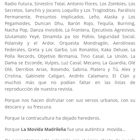
Radio Futura, Siniestro Total, Antonio Flores, Los Zombies, Los
Secretos, Sanchís y Jocano, Loquillo y Los Trogloditas, Parálisis
Permanente, Presuntos Implicados, Leño, Alaska y Los
Pegamoides, Duncan Dhu, Barón Rojo, Tequila, Burning,
Nacha Pop, Danza Invisible, La Frontera, Ejecutivos Agresivos,
Glutamato Yeyé, Dinamita pa los Pollos, Seguridad Social,
Polansky y el Ardor, Orquesta Mondragón, Aerolíneas
Federales, Greta y Los Garbo, Los Ronaldos, Kaka Deluxe, La
Polla Records, Objetivo Birmania, Tino Casal, La Unión, La
Dama se Esconde, Vulpes, Luz Casal, Mecano, La Guardia, Olé
Olé, Derribos Arias, Rosendo, Sabina, Platero y Tú, Alex y
Cristina, Gabinete Caligari, Andrés Calamaro, El Clan y
muchos más que no podían faltar en las listas de
reproducción de nuestra revista.
Porque nos hacen disfrutar con sus versos urbanos, con su
descaro y su frescura.
Porque la contracultura ha dejado herederos.
Porque
La Movida Madrileña
fue una auténtica movida…