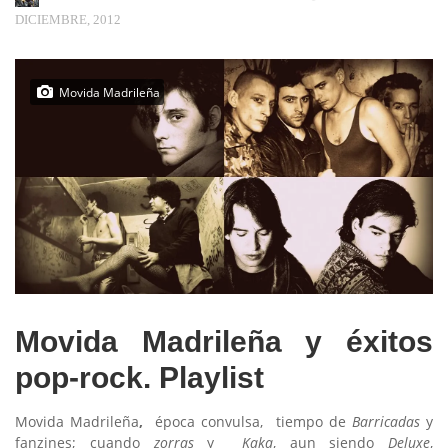
DICIEMBRE, 2012
Movida Madrileña
Movida Madrileña y éxitos
pop-rock. Playlist
Movida Madrileña
,
época convulsa, tiempo de
Barricadas
y
fanzines; cuando
zorras
y
Kaka
, aun siendo
Deluxe
,