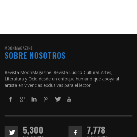
MOONMAGAZINE
SOBRE NOSOTROS
Revista MoonMagazine. Revista Lúdico-Cultural. Artes,
Literatura y Ocio desde un enfoque humano que apoya al
artista en vivencias exclusivas para el lector.
5,300
7,778