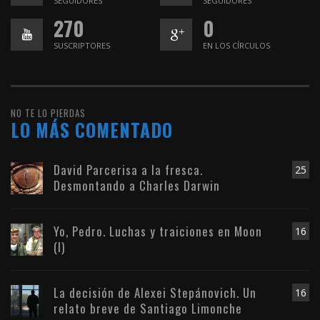
SEGUIDORES
SEGUIDORES
270
0
SUSCRIPTORES
EN LOS CÍRCULOS
NO TE LO PIERDAS
LO MÁS COMENTADO
David Parcerisa a la fresca.
25
Desmontando a Charles Darwin
Yo, Pedro. Luchas y traiciones en Moon
16
(I)
La decisión de Alexei Stepánovich. Un
16
relato breve de Santiago Limonche