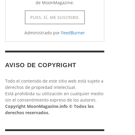
de MoonMagazine.
MORITZ GARCÍA
IVÁN BAENA
AGLAIA BERLUTTI
UXUE EMEBI
GINÉS VERA
,
,
,
18 JUNIO, 2020
13 MARZO, 2025
5 AGOSTO, 2021
,
26 ENERO, 2026
,
23 ABRIL, 2021
Administrado por
FeedBurner
AVISO DE COPYRIGHT
Todo el contenido de este sitio web está sujeto a
derechos de propiedad intelectual.
Está prohibida su utilización en cualquier medio
sin el consentimiento expreso de los autores.
Copyright MoonMagazine.info © Todos los
derechos reservados.