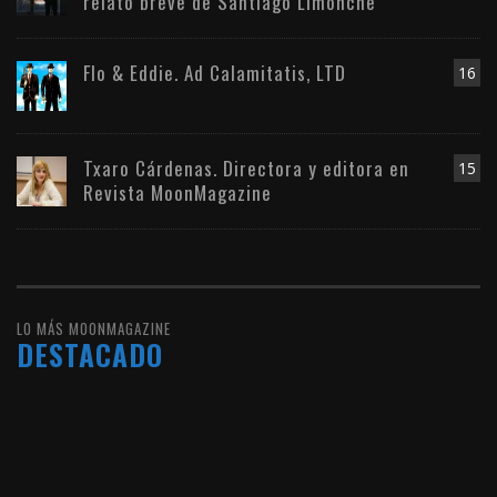
relato breve de Santiago Limonche
Flo & Eddie. Ad Calamitatis, LTD
16
Txaro Cárdenas. Directora y editora en
15
Revista MoonMagazine
LO MÁS MOONMAGAZINE
DESTACADO