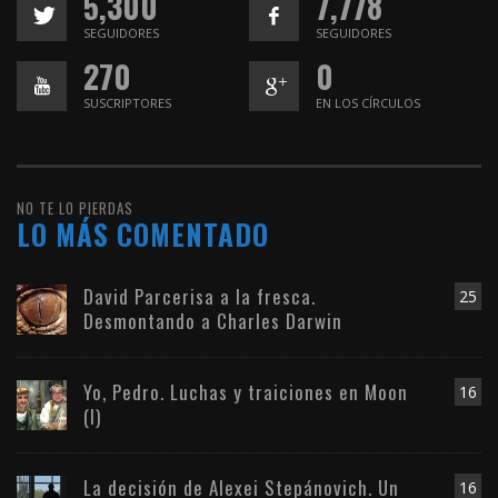
5,300
7,778
SEGUIDORES
SEGUIDORES
270
0
SUSCRIPTORES
EN LOS CÍRCULOS
NO TE LO PIERDAS
LO MÁS COMENTADO
David Parcerisa a la fresca.
25
Desmontando a Charles Darwin
Yo, Pedro. Luchas y traiciones en Moon
16
(I)
La decisión de Alexei Stepánovich. Un
16